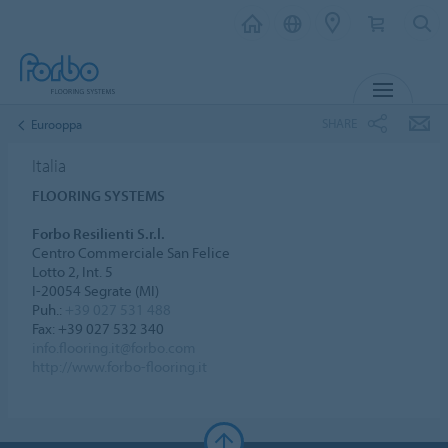
MENU
SHARE
Eurooppa
Italia
FLOORING SYSTEMS
Forbo Resilienti S.r.l.
Centro Commerciale San Felice
Lotto 2, Int. 5
I-20054 Segrate (MI)
Puh.:
+39 027 531 488
Fax: +39 027 532 340
info.flooring.it@forbo.com
http://www.forbo-flooring.it