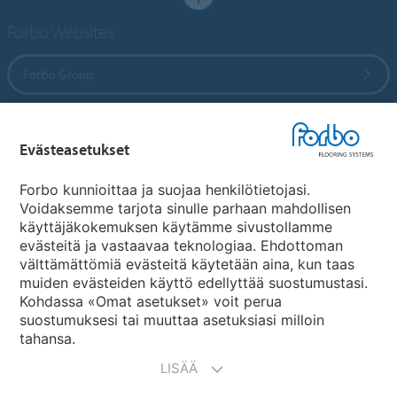
Forbo Websites
Forbo Group
Forbo Flooring Systems
Evästeasetukset
Forbo Movement Systems
Forbo kunnioittaa ja suojaa henkilötietojasi.
Voidaksemme tarjota sinulle parhaan mahdollisen
käyttäjäkokemuksen käytämme sivustollamme
evästeitä ja vastaavaa teknologiaa. Ehdottoman
Maakohtaiset sivut
välttämättömiä evästeitä käytetään aina, kun taas
muiden evästeiden käyttö edellyttää suostumustasi.
Valitse maa
Kohdassa «Omat asetukset» voit perua
suostumuksesi tai muuttaa asetuksiasi milloin
tahansa.
LISÄÄ