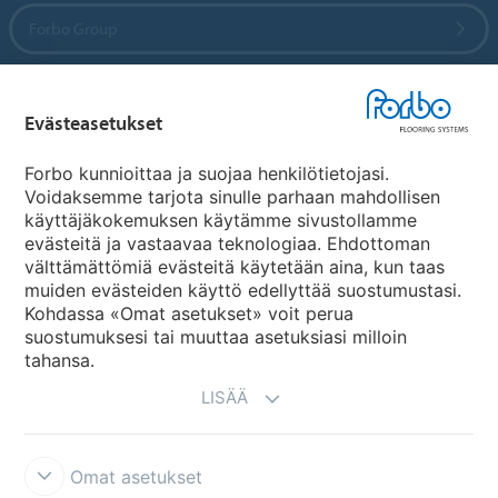
Forbo Group
Forbo Flooring Systems
Evästeasetukset
Forbo Movement Systems
Forbo kunnioittaa ja suojaa henkilötietojasi.
Voidaksemme tarjota sinulle parhaan mahdollisen
käyttäjäkokemuksen käytämme sivustollamme
evästeitä ja vastaavaa teknologiaa. Ehdottoman
Maakohtaiset sivut
välttämättömiä evästeitä käytetään aina, kun taas
muiden evästeiden käyttö edellyttää suostumustasi.
Valitse maa
Kohdassa «Omat asetukset» voit perua
suostumuksesi tai muuttaa asetuksiasi milloin
tahansa.
LISÄÄ
Omat asetukset