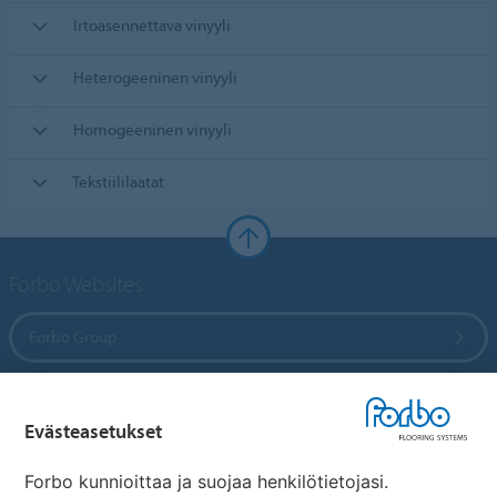
Irtoasennettava vinyyli
Heterogeeninen vinyyli
Homogeeninen vinyyli
Tekstiililaatat
Forbo Websites
Forbo Group
Forbo Flooring Systems
Evästeasetukset
Forbo Movement Systems
Forbo kunnioittaa ja suojaa henkilötietojasi.