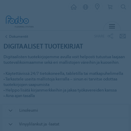
MENU
SHARE
Dokumentit
DIGITAALISET TUOTEKIRJAT
Digitaalisten tuotekirjojemme avulla voit helposti tutustua laajaan
tuotevalikoimaamme sekä eri mallistojen väreihin ja kuoseihin.
• Käytettävissä 24/7 tietokoneella, tabletilla tai matkapuhelimella
• Tarkastele useita mallistoja kerralla – sinun ei tarvitse odottaa
tuotekirjojen saapumista
• Helppo lisätä kirjanmerkkeihin ja jakaa työkavereiden kanssa
• Aina ajan tasalla
Linoleumi
Vinyylilankut ja -laatat