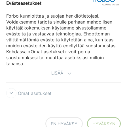
Evästeasetukset
Forbo Movement Systems
Forbo kunnioittaa ja suojaa henkilötietojasi.
Voidaksemme tarjota sinulle parhaan mahdollisen
käyttäjäkokemuksen käytämme sivustollamme
evästeitä ja vastaavaa teknologiaa. Ehdottoman
Maakohtaiset sivut
välttämättömiä evästeitä käytetään aina, kun taas
muiden evästeiden käyttö edellyttää suostumustasi.
Valitse maa
Kohdassa «Omat asetukset» voit perua
suostumuksesi tai muuttaa asetuksiasi milloin
tahansa.
LISÄÄ
Omat asetukset
Käyttöehdot ja vastuunrajoitukset
Tietosuojaseloste
Evästeet
Forbon integriteettilinja
Evästeasetukset
EN HYVÄKSY
HYVÄKSYN