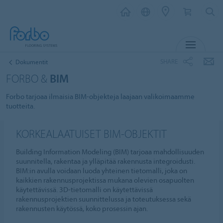
MENU
SHARE
Dokumentit
FORBO &
BIM
Forbo tarjoaa ilmaisia BIM-objekteja laajaan valikoimaamme
tuotteita.
KORKEALAATUISET BIM-OBJEKTIT
Building Information Modeling (BIM) tarjoaa mahdollisuuden
suunnitella, rakentaa ja ylläpitää rakennusta integroidusti.
BIM:in avulla voidaan luoda yhteinen tietomalli, joka on
kaikkien rakennusprojektissa mukana olevien osapuolten
käytettävissä. 3D-tietomalli on käytettävissä
rakennusprojektien suunnittelussa ja toteutuksessa sekä
rakennusten käytössä, koko prosessin ajan.