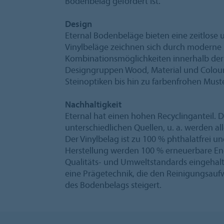
Bodenbelag gefordert ist.
Design
Eternal Bodenbeläge bieten eine zeitlose un
Vinylbeläge zeichnen sich durch moderne 
Kombinationsmöglichkeiten innerhalb der Ko
Designgruppen Wood, Material und Colour
Steinoptiken bis hin zu farbenfrohen Must
Nachhaltigkeit
Eternal hat einen hohen Recyclinganteil. 
unterschiedlichen Quellen, u. a. werden al
Der Vinylbelag ist zu 100 % phthalatfrei un
Herstellung werden 100 % erneuerbare En
Qualitäts- und Umweltstandards eingehalt
eine Prägetechnik, die den Reinigungsau
des Bodenbelags steigert.