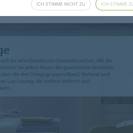
ICH STIMME NICHT ZU
ICH STIMME Z
ge
sich für eine Vielzahl von Einsatzbereichen. Mit der
al können Sie jedem Raum das gewünschte Ambiente
gt über die drei Designgruppen Wood, Material und
se-Lay-Lösung, die einfach entfernt und
kann.