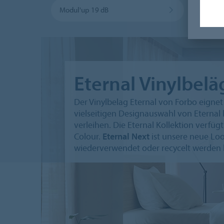
Modul'up 19 dB
Eternal Vinylbelä
Der Vinylbelag Eternal von Forbo eignet 
vielseitigen Designauswahl von Etern
verleihen. Die Eternal Kollektion verfü
Colour.
Eternal Next
ist unsere neue Loo
wiederverwendet oder recycelt werden 