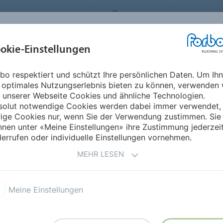
RBO FLOORING SYSTEMS
GERMANY
ÜBER UNS
okie-Einstellungen
RODUKTE
EINSATZBEREICHE
REFERENZEN
NACHHALTIGKEIT
bo respektiert und schützt Ihre persönlichen Daten. Um Ih
inylbeläge
 optimales Nutzungserlebnis bieten zu können, verwenden 
LBELÄGE
 unserer Webseite Cookies und ähnliche Technologien.
solut notwendige Cookies werden dabei immer verwendet,
rige Cookies nur, wenn Sie der Verwendung zustimmen. Sie
nen unter «Meine Einstellungen» ihre Zustimmung jederzei
errufen oder individuelle Einstellungen vornehmen.
MEHR LESEN
l de Luxe Vinylbeläge
Eternal Original
Meine Einstellungen
 15 dB Akustikvinyl
Sarlon 19 dB Akustikvinyl