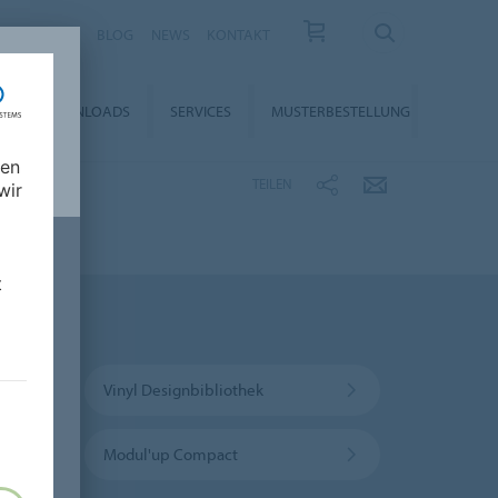
KARRIERE
BLOG
NEWS
KONTAKT
DOWNLOADS
SERVICES
MUSTERBESTELLUNG
nen
TEILEN
wir
t
Vinyl Designbibliothek
Modul'up Compact