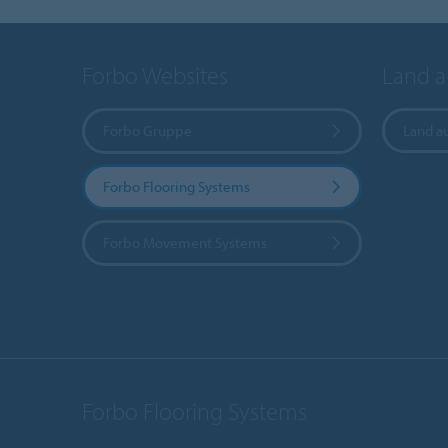
Forbo Websites
Land 
Forbo Gruppe
Land a
Forbo Flooring Systems
Forbo Movement Systems
Forbo Flooring Systems