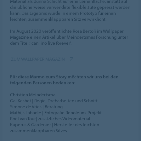
Material als dünne Schicht auf eine Leinenfläche, anstatt auf
die üblicherweise verwendete flexible Jute gepresst werden
kann. Das Ergebnis wurde in einem Prototyp für einen
leichten, zusammenklappbaren Sitz verwirklicht.
Im August 2020 veröffentlichte Rosa Bertoli im Wallpaper
Magazine einen Artikel über Meindertsmas Forschung unter
dem Titel: 'can lino live forever'.
ZUM WALLPAPER MAGAZIN
Für diese Marmoleum Story möchten wir uns bei den
folgenden Personen bedanken:
Christien Meindertsma
Gal Keshet | Regie, Dreharbeiten und Schnitt
Simone de Vries | Beratung
Mathijs Labadie | Fotografie Renoleum-Projekt
Roel van Tour| zusätzliches Videomaterial
Kuperus & Gardenier | Hersteller des leichten
zusammenklappbaren Sitzes