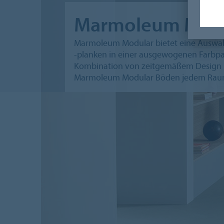
Marmoleum Mod
Marmoleum Modular bietet eine Auswahl
-planken in einer ausgewogenen Farbpal
Kombination von zeitgemäßem Design u
Marmoleum Modular Böden jedem Raum e