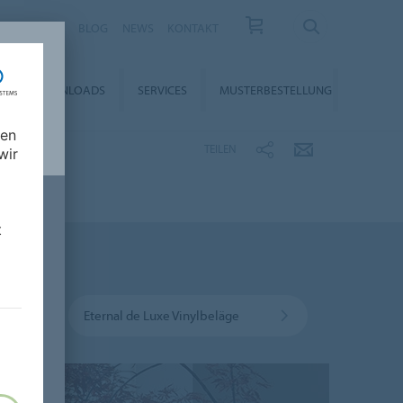
KARRIERE
BLOG
NEWS
KONTAKT
DOWNLOADS
SERVICES
MUSTERBESTELLUNG
nen
TEILEN
wir
t
Eternal de Luxe Vinylbeläge