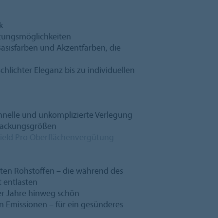
k
ltungsmöglichkeiten
asisfarben und Akzentfarben, die
hlichter Eleganz bis zu individuellen
chnelle und unkomplizierte Verlegung
rpackungsgrößen
ield Pro Oberflächenvergütung
erten Rohstoffen – die während des
 entlasten
ber Jahre hinweg schön
n Emissionen – für ein gesünderes