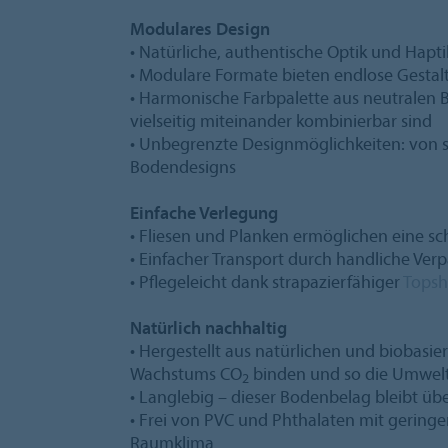
Modulares Design
• Natürliche, authentische Optik und Hapti
• Modulare Formate bieten endlose Gesta
• Harmonische Farbpalette aus neutralen B
vielseitig miteinander kombinierbar sind
• Unbegrenzte Designmöglichkeiten: von sc
Bodendesigns
Einfache Verlegung
• Fliesen und Planken ermöglichen eine s
• Einfacher Transport durch handliche Ve
• Pflegeleicht dank strapazierfähiger
Topsh
Natürlich nachhaltig
• Hergestellt aus natürlichen und biobasi
Wachstums CO
binden und so die Umwelt
2
• Langlebig – dieser Bodenbelag bleibt ü
• Frei von PVC und Phthalaten mit geringe
Raumklima