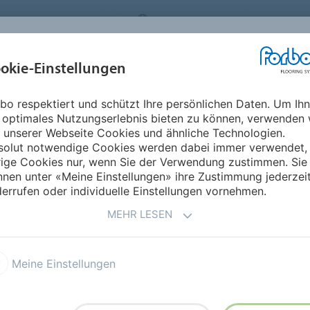
FLOORING SYSTEMS
SWITZERLAND
ÜBER UNS
okie-Einstellungen
RODUKTE
EINSATZBEREICHE
REFERENZEN
NACHHALTIGKEIT
bo respektiert und schützt Ihre persönlichen Daten. Um Ih
ular
 optimales Nutzungserlebnis bieten zu können, verwenden 
 unserer Webseite Cookies und ähnliche Technologien.
solut notwendige Cookies werden dabei immer verwendet,
rige Cookies nur, wenn Sie der Verwendung zustimmen. Sie
nen unter «Meine Einstellungen» ihre Zustimmung jederzei
errufen oder individuelle Einstellungen vornehmen.
MEHR LESEN
a Designbeläge
Marmoleum Modular
Meine Einstellungen