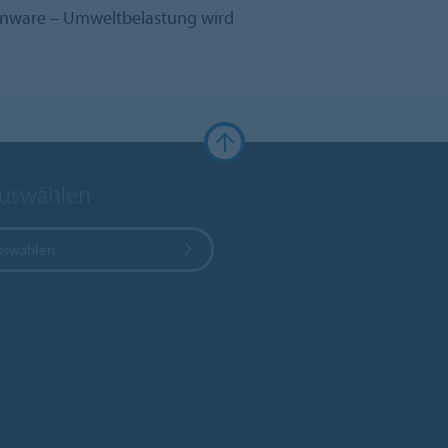
nenware – Umweltbelastung wird
auswählen
uswählen