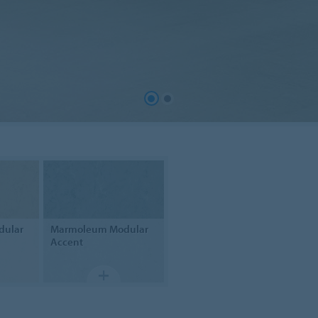
dular
Marmoleum
Modular
Accent