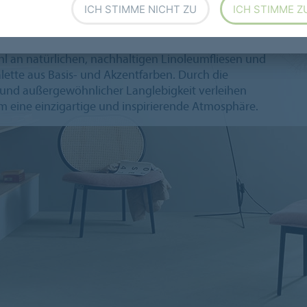
ICH STIMME NICHT ZU
ICH STIMME Z
ular
 an natürlichen, nachhaltigen Linoleumfliesen und
ette aus Basis- und Akzentfarben. Durch die
nd außergewöhnlicher Langlebigkeit verleihen
ine einzigartige und inspirierende Atmosphäre.