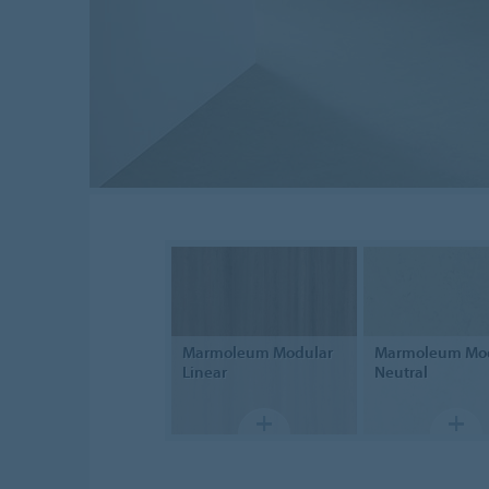
Marmoleum
Modular
Marmoleum Mo
Linear
Neutral