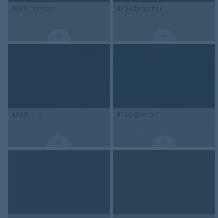
4009
espresso
4154
burgundy
4023
nero
4166
charcoal