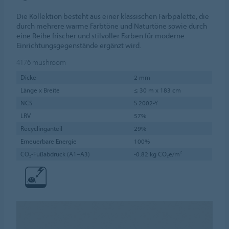
Die Kollektion besteht aus einer klassischen Farbpalette, die
durch mehrere warme Farbtöne und Naturtöne sowie durch
eine Reihe frischer und stilvoller Farben für moderne
Einrichtungsgegenstände ergänzt wird.
4176
mushroom
Dicke
2 mm
Länge x Breite
≤ 30 m x 183 cm
NCS
S 2002-Y
LRV
57%
Recyclinganteil
29%
Erneuerbare Energie
100%
CO₂-Fußabdruck (A1–A3)
-0.82 kg CO₂e/m²