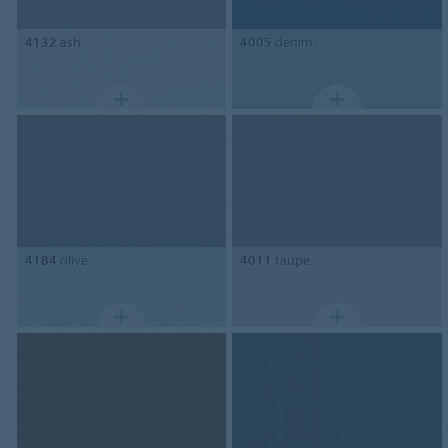
4132
ash
4005
denim
4184
olive
4011
taupe