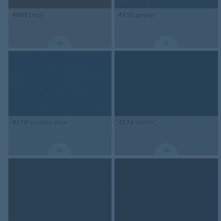
4008
brick
4155
pewter
4179
smokey blue
4174
conifer