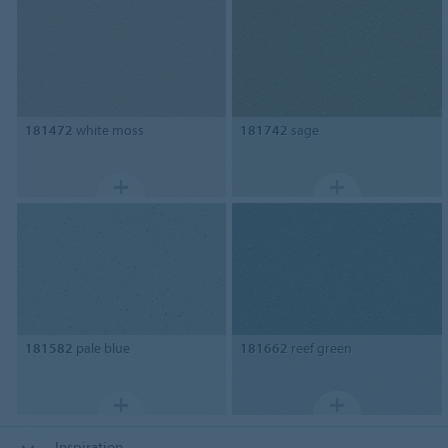
181472
white moss
181742
sage
181582
pale blue
181662
reef green
Inspiration