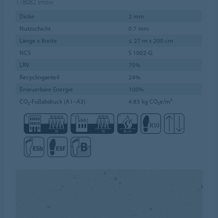
178082
snow
Dicke
2 mm
Nutzschicht
0.7 mm
Länge x Breite
≤ 27 m x 200 cm
NCS
S 1002-G
LRV
75%
Recyclinganteil
24%
Erneuerbare Energie
100%
CO₂-Fußabdruck (A1–A3)
4.83 kg CO₂e/m²