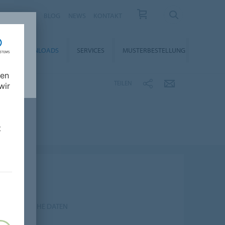
KARRIERE
BLOG
NEWS
KONTAKT
DOWNLOADS
SERVICES
MUSTERBESTELLUNG
nen
TEILEN
wir
t
P TECHNISCHE DATEN