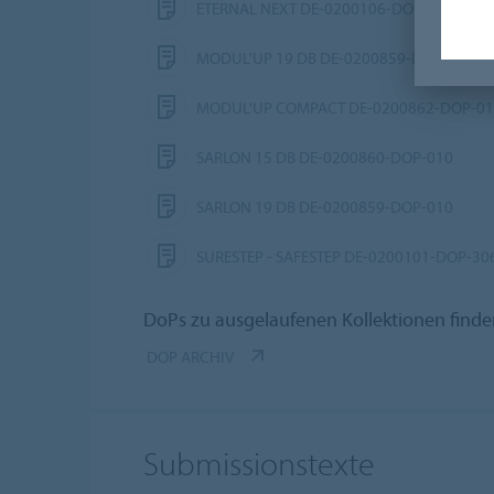
ETERNAL NEXT DE-0200106-DOP-410
MODUL'UP 19 DB DE-0200859-DOP-010
MODUL'UP COMPACT DE-0200862-DOP-0
SARLON 15 DB DE-0200860-DOP-010
SARLON 19 DB DE-0200859-DOP-010
SURESTEP - SAFESTEP DE-0200101-DOP-30
DoPs zu ausgelaufenen Kollektionen finde
DOP ARCHIV
Submissionstexte