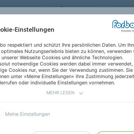
FLOORING SYSTEMS
SWITZERLAND
ÜBER UNS
okie-Einstellungen
RODUKTE
EINSATZBEREICHE
REFERENZEN
NACHHALTIGKEIT
bo respektiert und schützt Ihre persönlichen Daten. Um Ih
 optimales Nutzungserlebnis bieten zu können, verwenden 
- HETEROGENE
 unserer Webseite Cookies und ähnliche Technologien.
solut notwendige Cookies werden dabei immer verwendet,
rige Cookies nur, wenn Sie der Verwendung zustimmen. Sie
nen unter «Meine Einstellungen» ihre Zustimmung jederzei
errufen oder individuelle Einstellungen vornehmen.
MEHR LESEN
e (DoP)
Technische Daten
Meine Einstellungen
DIGITALDRUCK ETERNAL D