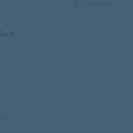
STEP-BGR 181
lisch
GL.)