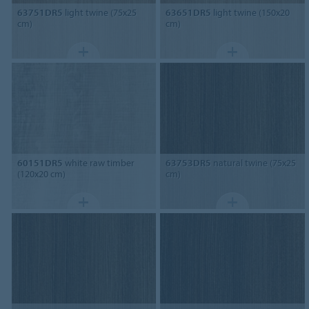
63751DR5
light twine (75x25
63651DR5
light twine (150x20
cm)
cm)
60151DR5
white raw timber
63753DR5
natural twine (75x25
(120x20 cm)
cm)