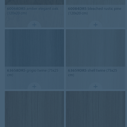
60068DR5
amber elegant oak
60084DR5
bleached rustic pine
(120x20 cm)
(120x20 cm)
63658DR5
grigio twine (75x25
63659DR5
shell twine (75x25
cm)
cm)