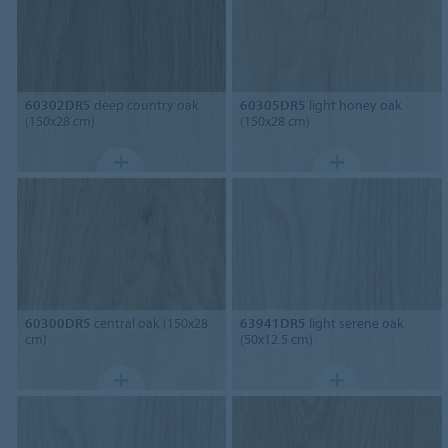
60302DR5
deep country oak
60305DR5
light honey oak
(150x28 cm)
(150x28 cm)
60300DR5
central oak (150x28
63941DR5
light serene oak
cm)
(50x12.5 cm)