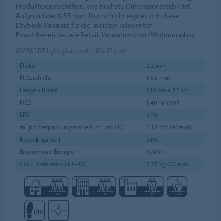
Produkteigenschaften, wie höchste Dimensionsstabilität.
Aufgrund der 0,55-mm-Nutzschicht eignet sich diese
Dryback-Variante für die meisten relevanten
Einsatzbereiche, wie Retail, Verwaltung und Wohnungsbau.
60288DR5
light giant oak (180x32 cm)
Dicke
2.2 mm
Nutzschicht
0.55 mm
Länge x Breite
180 cm x 32 cm
NCS
S 4010-Y30R
LRV
27%
m² pro Verpackungseinheit (m² pro VE)
5.18 m2 (9 Stück)
Recyclinganteil
24%
Erneuerbare Energie
100%
CO₂-Fußabdruck (A1–A3)
5.77 kg CO₂e/m²