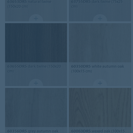
63653DR5
natural twine
63755DR5
dark twine (75x25
(150x20 cm)
cm)
63655DR5
dark twine (150x20
60350DR5
white autumn oak
cm)
(100x15 cm)
60356DR5
grey autumn oak
60063DR5
waxed oak (100x15