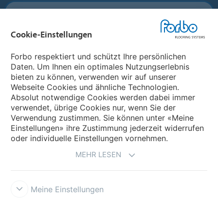
Forbo Flooring Systems
Cookie-Einstellungen
Forbo Movement Systems
Forbo respektiert und schützt Ihre persönlichen
Daten. Um Ihnen ein optimales Nutzungserlebnis
bieten zu können, verwenden wir auf unserer
Land auswählen
Webseite Cookies und ähnliche Technologien.
Absolut notwendige Cookies werden dabei immer
Land auswählen
verwendet, übrige Cookies nur, wenn Sie der
Verwendung zustimmen. Sie können unter «Meine
Einstellungen» ihre Zustimmung jederzeit widerrufen
oder individuelle Einstellungen vornehmen.
MEHR LESEN
Meine Einstellungen
Impressum und Nutzungsbestimmungen
Datenschutz
Cookies
Verkaufs- und Lieferbedingungen
Forbo Integrity Line
Cookie-
Einstellungen