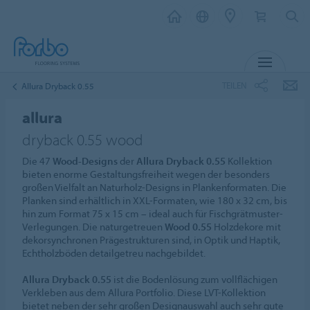
MENU
TEILEN
Allura Dryback 0.55
allura
dryback 0.55 wood
Die 47
Wood-Designs
der
Allura Dryback 0.55
Kollektion
bieten enorme Gestaltungsfreiheit wegen der besonders
großen Vielfalt an Naturholz-Designs in Plankenformaten. Die
Planken sind erhältlich in XXL-Formaten, wie 180 x 32 cm, bis
hin zum Format 75 x 15 cm – ideal auch für Fischgrätmuster-
Verlegungen. Die naturgetreuen
Wood 0.55
Holzdekore mit
dekorsynchronen Prägestrukturen sind, in Optik und Haptik,
Echtholzböden detailgetreu nachgebildet.
Allura Dryback 0.55
ist die Bodenlösung zum vollflächigen
Verkleben aus dem Allura Portfolio. Diese LVT-Kollektion
bietet neben der sehr großen Designauswahl auch sehr gute