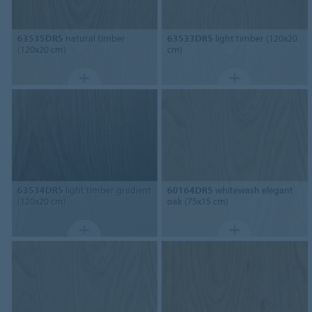
63535DR5
natural timber
63533DR5
light timber (120x20
(120x20 cm)
cm)
63534DR5
light timber gradient
60164DR5
whitewash elegant
(120x20 cm)
oak (75x15 cm)