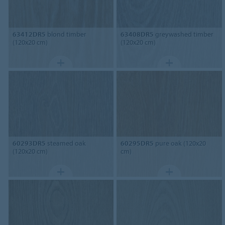
63412DR5
blond timber
63408DR5
greywashed timber
(120x20 cm)
(120x20 cm)
60293DR5
steamed oak
60295DR5
pure oak (120x20
(120x20 cm)
cm)