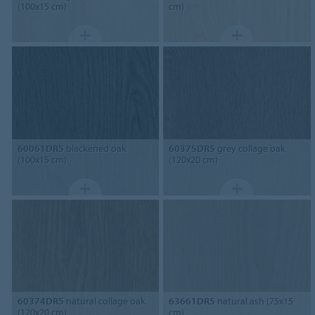
(100x15 cm)
cm)
60061DR5
blackened oak
60375DR5
grey collage oak
(100x15 cm)
(120x20 cm)
60374DR5
natural collage oak
63661DR5
natural ash (75x15
(120x20 cm)
cm)