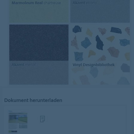
Marmoleum Real
chartreuse
Akzent
ebony
Akzent
merlot
Vinyl Designbibliothek
Dokument herunterladen