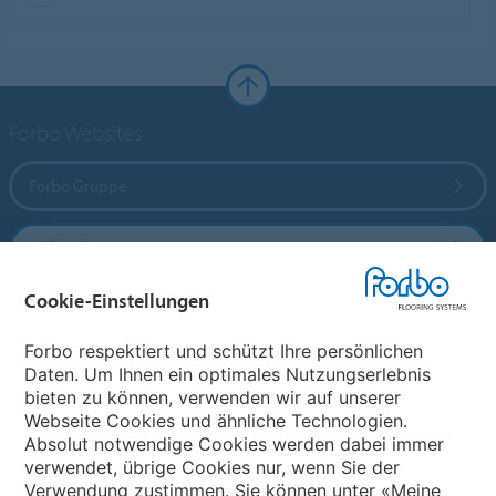
Forbo Websites
Forbo Gruppe
Forbo Flooring Systems
Cookie-Einstellungen
Forbo Movement Systems
Forbo respektiert und schützt Ihre persönlichen
Daten. Um Ihnen ein optimales Nutzungserlebnis
bieten zu können, verwenden wir auf unserer
Land auswählen
Webseite Cookies und ähnliche Technologien.
Absolut notwendige Cookies werden dabei immer
Land auswählen
verwendet, übrige Cookies nur, wenn Sie der
Verwendung zustimmen. Sie können unter «Meine