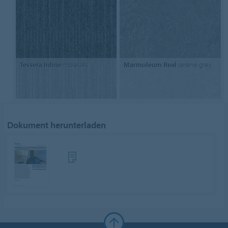
Tessera Inline
molasses
Marmoleum Real
serene grey
Dokument herunterladen