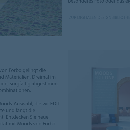
besonderes Foto oder das eig
ZUR DIGITALEN DESIGNBIBLIOTH
von Forbo gelingt die
d Materialien. Dreimal im
tion, sorgfältig abgestimmt
Kombinationen.
 Moods-Auswahl, die wir EDIT
te und fängt die
t. Entdecken Sie neue
vität mit Moods von Forbo.