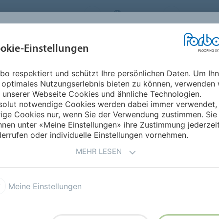
ORBO FLOORING SYSTEMS
AUSTRIA
ÜBER UNS
okie-Einstellungen
RODUKTE
EINSATZBEREICHE
REFERENZEN
NACHHALTIGKEIT
bo respektiert und schützt Ihre persönlichen Daten. Um Ih
 optimales Nutzungserlebnis bieten zu können, verwenden 
 unserer Webseite Cookies und ähnliche Technologien.
solut notwendige Cookies werden dabei immer verwendet,
rige Cookies nur, wenn Sie der Verwendung zustimmen. Sie
nen unter «Meine Einstellungen» ihre Zustimmung jederzei
errufen oder individuelle Einstellungen vornehmen.
MEHR LESEN
Farben
Meine Einstellungen