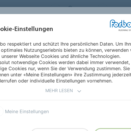
ORBO FLOORING SYSTEMS
AUSTRIA
ÜBER UNS
okie-Einstellungen
RODUKTE
EINSATZBEREICHE
REFERENZEN
NACHHALTIGKEIT
bo respektiert und schützt Ihre persönlichen Daten. Um Ih
 optimales Nutzungserlebnis bieten zu können, verwenden 
ARD
ERSTELLEN
 unserer Webseite Cookies und ähnliche Technologien.
solut notwendige Cookies werden dabei immer verwendet,
rige Cookies nur, wenn Sie der Verwendung zustimmen. Sie
nen unter «Meine Einstellungen» ihre Zustimmung jederzei
errufen oder individuelle Einstellungen vornehmen.
MEHR LESEN
Meine Einstellungen