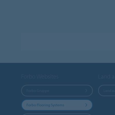
Forbo Websites
Land 
Forbo Gruppe
Land a
Forbo Flooring Systems