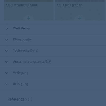
5803
weathered sand
5804
pink granite
Well-Being
Klimapositiv
Technische Daten
Ausschreibungstexte/BIM
Verlegung
Reinigung
Referenzen
(1)