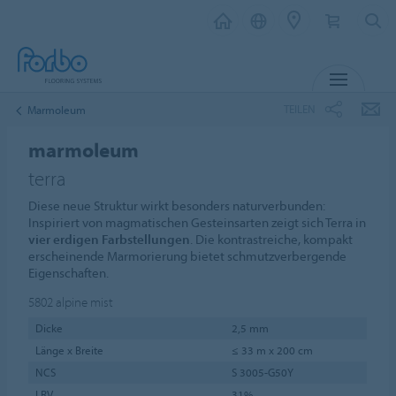
MENÜ
TEILEN
Marmoleum
marmoleum
terra
Diese neue Struktur wirkt besonders naturverbunden:
Inspiriert von magmatischen Gesteinsarten zeigt sich Terra in
vier erdigen Farbstellungen
. Die kontrastreiche, kompakt
erscheinende Marmorierung bietet schmutzverbergende
Eigenschaften.
5802
alpine mist
Dicke
2,5 mm
Länge x Breite
≤ 33 m x 200 cm
NCS
S 3005-G50Y
LRV
31%