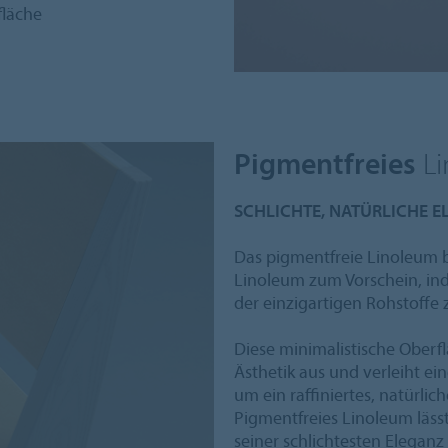
fläche
Pigmentfreies
Li
SCHLICHTE, NATÜRLICHE 
Das pigmentfreie Linoleum b
Linoleum zum Vorschein, in
der einzigartigen Rohstoff
Diese minimalistische Oberf
Ästhetik aus und verleiht ei
um ein raffiniertes, natürlic
Pigmentfreies Linoleum läss
seiner schlichtesten Elegan