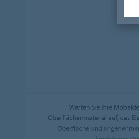
Werten Sie Ihre Möbelde
Oberflächenmaterial auf, das El
Oberfläche und angenehmen H
langlebiges De