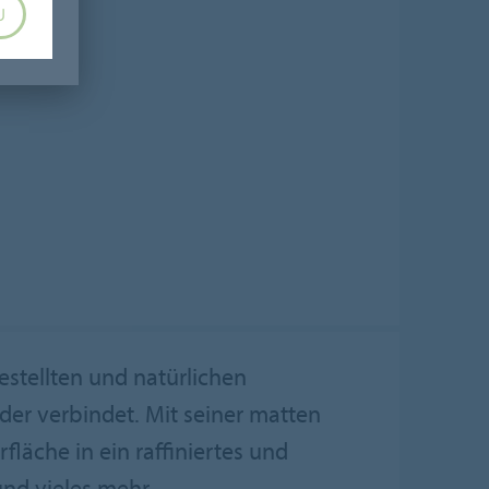
U
stellten und natürlichen
der verbindet. Mit seiner matten
äche in ein raffiniertes und
nd vieles mehr.