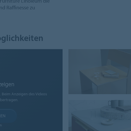
Furniture Linoleum die
und Raffinesse zu
öglichkeiten
zeigen
t. Beim Anzeigen des Videos
bertragen.
REN
n