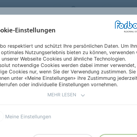
ORBO FLOORING SYSTEMS
AUSTRIA
ÜBER UNS
okie-Einstellungen
RODUKTE
EINSATZBEREICHE
REFERENZEN
NACHHALTIGKEIT
bo respektiert und schützt Ihre persönlichen Daten. Um Ih
 optimales Nutzungserlebnis bieten zu können, verwenden 
UM
 unserer Webseite Cookies und ähnliche Technologien.
solut notwendige Cookies werden dabei immer verwendet,
rige Cookies nur, wenn Sie der Verwendung zustimmen. Sie
nen unter «Meine Einstellungen» ihre Zustimmung jederzei
errufen oder individuelle Einstellungen vornehmen.
MEHR LESEN
Meine Einstellungen