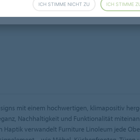
ICH STIMME NICHT ZU
ICH STIMME Z
signs mit einem hochwertigen, klimapositiv herge
eganz, Nachhaltigkeit und Funktionalität miteinan
aptik verwandelt Furniture Linoleum jede Oberfl
signelement – wie Möbel, Küchenfronten, Türen u