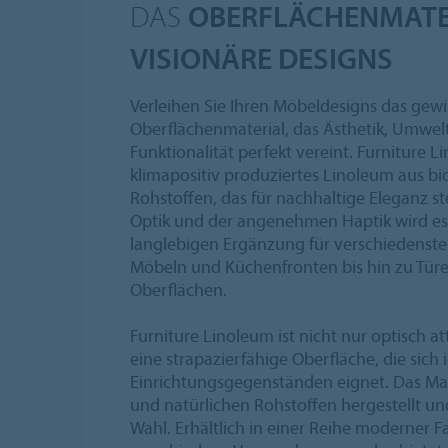
DAS
OBERFLÄCHENMATE
VISIONÄRE DESIGNS
Verleihen Sie Ihren Möbeldesigns das gew
Oberflächenmaterial, das Ästhetik, Umwe
Funktionalität perfekt vereint. Furniture Li
klimapositiv produziertes Linoleum aus bi
Rohstoffen, das für nachhaltige Eleganz s
Optik und der angenehmen Haptik wird es z
langlebigen Ergänzung für verschiedens
Möbeln und Küchenfronten bis hin zu Tür
Oberflächen.
Furniture Linoleum ist nicht nur optisch at
eine strapazierfähige Oberfläche, die sich
Einrichtungsgegenständen eignet. Das Mat
und natürlichen Rohstoffen hergestellt und
Wahl. Erhältlich in einer Reihe moderner Fa