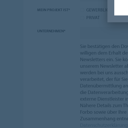
GEWERBLICH
MEIN PROJEKT IST*
PRIVAT
UNTERNEHMEN*
Sie bestätigen den D
willigen dem Erhalt de
Newsletters ein. Sie k
unserem Newsletter a
werden bei uns aussch
verarbeitet, der für S
Datenübermittlung an 
die Datenverarbeitung
externe Dienstleister 
Nähere Details zum T
Forbo sowie über Ihre
Zusammenhang entneh
Datenschutzerklärung