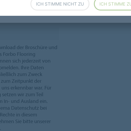
ICH STIMME NICHT ZU
ICH STIMME Z
ownload der Broschüre und
s Forbo Flooring
önnen sich jederzeit von
bmelden. Ihre Daten
ließlich zum Zweck
ie zum Zeitpunkt der
uns erkennbar war. Für
 setzen wir zum Teil
im In- und Ausland ein.
hema Datenschutz bei
 Rechte in diesem
men Sie bitte unserer
.