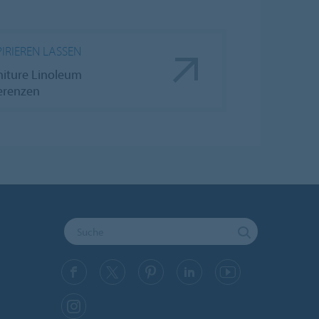
PIRIEREN LASSEN
niture Linoleum
erenzen