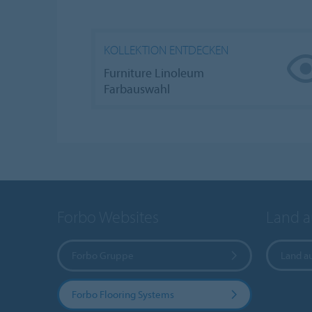
KOLLEKTION ENTDECKEN
Furniture Linoleum
Farbauswahl
Forbo Websites
Land 
Forbo Gruppe
Land a
Forbo Flooring Systems