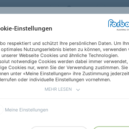
ORBO FLOORING SYSTEMS
AUSTRIA
ÜBER UNS
okie-Einstellungen
RODUKTE
EINSATZBEREICHE
REFERENZEN
NACHHALTIGKEIT
bo respektiert und schützt Ihre persönlichen Daten. Um Ih
Download Broschüre
 optimales Nutzungserlebnis bieten zu können, verwenden 
ITURE LINOLEUM
 unserer Webseite Cookies und ähnliche Technologien.
solut notwendige Cookies werden dabei immer verwendet,
rige Cookies nur, wenn Sie der Verwendung zustimmen. Sie
nen unter «Meine Einstellungen» ihre Zustimmung jederzei
errufen oder individuelle Einstellungen vornehmen.
MEHR LESEN
Meine Einstellungen