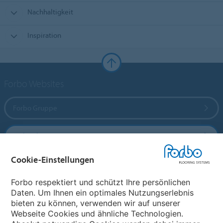
Nachhaltigkeit
Inspiration
Forbo Websites
Forbo Gruppe
Forbo Flooring Systems
Cookie-Einstellungen
Forbo Movement Systems
Forbo respektiert und schützt Ihre persönlichen
Daten. Um Ihnen ein optimales Nutzungserlebnis
bieten zu können, verwenden wir auf unserer
Land auswählen
Webseite Cookies und ähnliche Technologien.