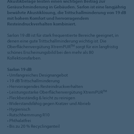
Akustikbeläge leisten einen wichtigen Beitrag zur
Geräuschminderung in Gebäuden. Sarlon ist eine langjährig
bewährte Akustiklösung, die Trittschallminderung von 19 dB
mit hohem Komfort und hervorragendem
Resteindruckverhalten kombiniert.
Sarlon 19 dB ist für stark frequentierte Bereiche geeignet, in
denen eine gute Trittschallminderung wichtig ist. Die
TM
Oberflächenvergütung XtremPUR
sorgt für ein langfristig
schönes Erscheinungsbild bei den mehr als 80
Kollektionsfarben.
Sarlon 19 dB
• Umfangreiches Designangebot
• 19 dB Trittschallminderung
• Hervorragendes Resteindruckverhalten
TM
• Leistungsstarke Oberflächenvergütung XtremPUR
• Fleckbeständig & leicht zu reinigen
• Widerstandsfähig gegen Kratzer und Abrieb
• Hygienisch
• Rutschhemmung R10
• Phthalatfrei
• Bis zu 20 % Recyclinganteil