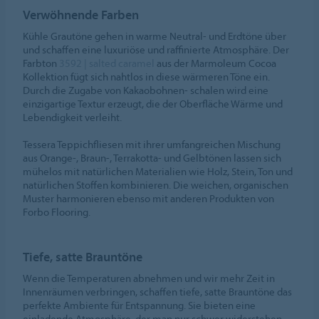
Verwöhnende Farben
Kühle Grautöne gehen in warme Neutral- und Erdtöne über
und schaffen eine luxuriöse und raffinierte Atmosphäre. Der
Farbton
3592 | salted caramel
aus der Marmoleum Cocoa
Kollektion fügt sich nahtlos in diese wärmeren Töne ein.
Durch die Zugabe von Kakaobohnen- schalen wird eine
einzigartige Textur erzeugt, die der Oberfläche Wärme und
Lebendigkeit verleiht.
Tessera Teppichfliesen mit ihrer umfangreichen Mischung
aus Orange-, Braun-, Terrakotta- und Gelbtönen lassen sich
mühelos mit natürlichen Materialien wie Holz, Stein, Ton und
natürlichen Stoffen kombinieren. Die weichen, organischen
Muster harmonieren ebenso mit anderen Produkten von
Forbo Flooring.
Tiefe, satte Brauntöne
Wenn die Temperaturen abnehmen und wir mehr Zeit in
Innenräumen verbringen, schaffen tiefe, satte Brauntöne das
perfekte Ambiente für Entspannung. Sie bieten eine
einladende Atmosphäre, der man nur schwer widerstehen