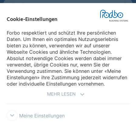
Forbo Flooring Systems
Cookie-Einstellungen
Forbo Movement Systems
Forbo respektiert und schützt Ihre persönlichen
Daten. Um Ihnen ein optimales Nutzungserlebnis
bieten zu können, verwenden wir auf unserer
Land auswählen
Webseite Cookies und ähnliche Technologien.
Absolut notwendige Cookies werden dabei immer
Land auswählen
verwendet, übrige Cookies nur, wenn Sie der
Verwendung zustimmen. Sie können unter «Meine
Einstellungen» ihre Zustimmung jederzeit widerrufen
oder individuelle Einstellungen vornehmen.
MEHR LESEN
Meine Einstellungen
Impressum und Nutzungsbestimmungen
Datenschutz
Cookies
Verkaufs - und Lieferbedingungen
Forbo Integrity Line
Cookie-
Einstellungen