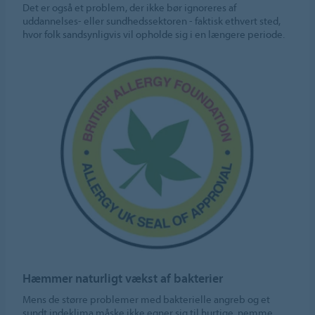
Det er også et problem, der ikke bør ignoreres af
uddannelses- eller sundhedssektoren - faktisk ethvert sted,
hvor folk sandsynligvis vil opholde sig i en længere periode.
Hæmmer naturligt vækst af bakterier
Mens de større problemer med bakterielle angreb og et
sundt indeklima måske ikke egner sig til hurtige, nemme