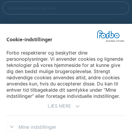
Forbo Movement Systems
Vælg land
Cookie-indstillinger
Vælg land
Forbo respekterer og beskytter dine
personoplysninger. Vi anvender cookies og lignende
teknologier på vores hjemmeside for at kunne give
My Forbo
dig den bedst mulige brugeroplevelse. Strengt
nødvendige cookies anvendes altid, andre cookies
Nuway entrance systems
anvendes kun, hvis du accepterer disse. Du kan til
enhver tid tilbagekalde dit samtykke under ”Mine
indstillinger” eller foretage individuelle indstillinger.
LÆS MERE
Mine indstillinger