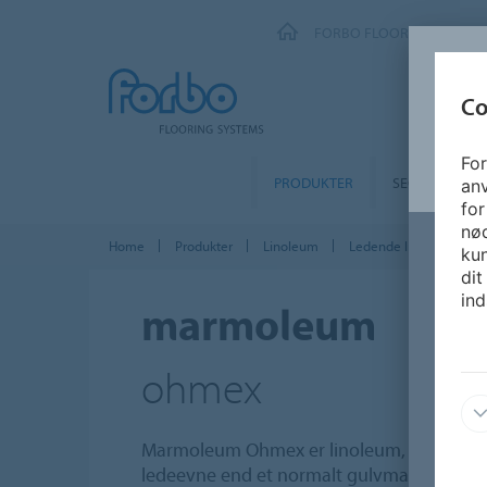
FORBO FLOORING SYSTEM
Co
For
PRODUKTER
SEGMENTER
an
for
nø
Home
Produkter
Linoleum
Ledende linoleum
kun
dit
ind
marmoleum
ohmex
Marmoleum Ohmex er linoleum, som opfyl
ledeevne end et normalt gulvmateriale. Ele