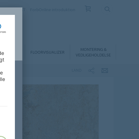
EV
KONTAKT
ForbOnline introduktion
MONTERING &
RHANDLER
FLOORVISUALIZER
de
VEDLIGEHOLDELSE
gt
LAND
de
lle