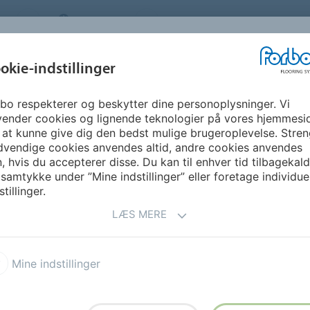
S
DENMARK
OM OS
KARRIERE
NYHEDSBR
okie-indstillinger
bo respekterer og beskytter dine personoplysninger. Vi
GUIDE &
BÆREDYGTIGHED
DOWNLOADS
FO
vender cookies og lignende teknologier på vores hjemmesi
INSPIRATION
 at kunne give dig den bedst mulige brugeroplevelse. Stren
dvendige cookies anvendes altid, andre cookies anvendes
Marmoleum Ohmex
, hvis du accepterer disse. Du kan til enhver tid tilbagekal
 samtykke under ”Mine indstillinger” eller foretage individue
stillinger.
LÆS MERE
Mine indstillinger
der højere krav vedrørende
ktrostatisk afledeevne ; 1 -