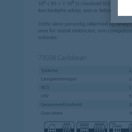
6
8
10
< R1 < 1-10
Ω i henhold til EN 1081: g
kan beskytte udstyr, som er følsomt over for
Dette sikrer personlig sikkerhed og beskytt
over for statisk elektricitet, som computer
enheder.
73038
Caribbean
Tykkelse
2
Længderetningen
≤
NCS
S
LRV
5
Genanvendt indhold
3
Grøn strøm
1