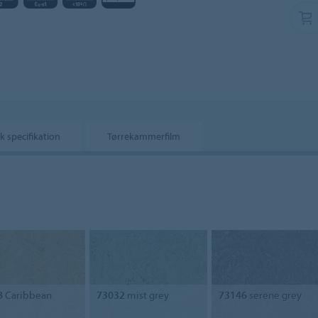
k specifikation
Tørrekammerfilm
8
Caribbean
73032
mist grey
73146
serene grey