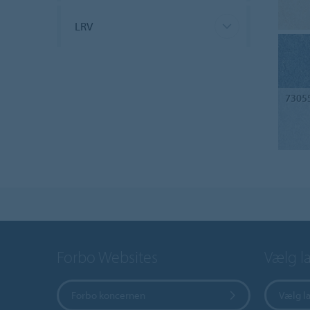
LRV
7305
Forbo Websites
Vælg l
Forbo koncernen
Vælg l