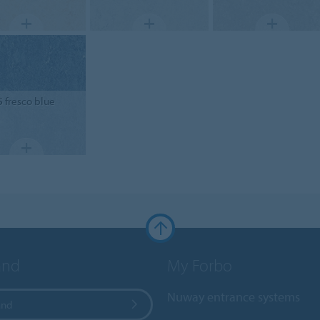
5
fresco blue
and
My Forbo
Nuway entrance systems
and