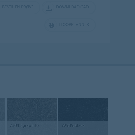
BESTIL EN PRØVE
DOWNLOAD CAD
FLOORPLANNER
73048
graphite
72939
black