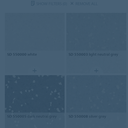
SHOW FILTERS
(0)
REMOVE ALL
SD 550000
white
SD 550003
light neutral grey
SD 550005
dark neutral grey
SD 550008
silver grey