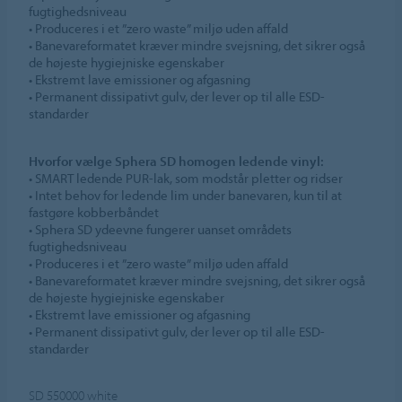
fugtighedsniveau
• Produceres i et ”zero waste” miljø uden affald
• Banevareformatet kræver mindre svejsning, det sikrer også
de højeste hygiejniske egenskaber
• Ekstremt lave emissioner og afgasning
• Permanent dissipativt gulv, der lever op til alle ESD-
standarder
Hvorfor vælge Sphera SD homogen ledende vinyl:
• SMART ledende PUR-lak, som modstår pletter og ridser
• Intet behov for ledende lim under banevaren, kun til at
fastgøre kobberbåndet
• Sphera SD ydeevne fungerer uanset områdets
fugtighedsniveau
• Produceres i et ”zero waste” miljø uden affald
• Banevareformatet kræver mindre svejsning, det sikrer også
de højeste hygiejniske egenskaber
• Ekstremt lave emissioner og afgasning
• Permanent dissipativt gulv, der lever op til alle ESD-
standarder
SD 550000
white