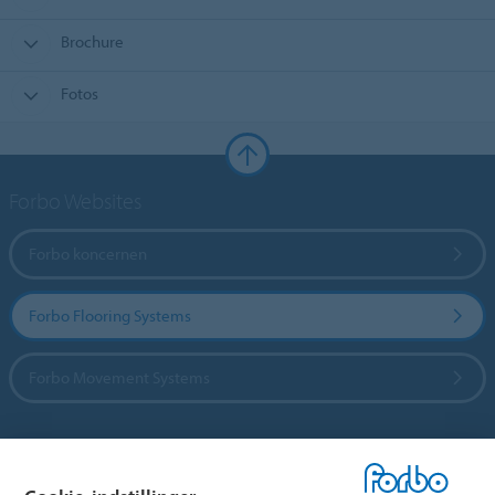
Brochure
Fotos
Forbo Websites
Forbo koncernen
Forbo Flooring Systems
Forbo Movement Systems
Vælg land