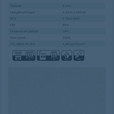
Tykkelse
2 mm
Længderetningen
± 26 m x 200 cm
NCS
S 1502-G50Y
LRV
65%
Genanvendt indhold
34%
Grøn strøm
100%
CO₂ aftryk (A1-A3)
5,88 kg CO₂e/m²