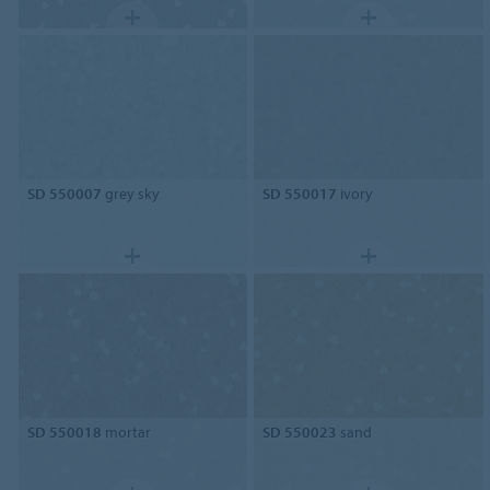
SD 550007
grey sky
SD 550017
ivory
SD 550018
mortar
SD 550023
sand