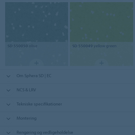
SD 550050
olive
SD 550049
yellow green
Om Sphera SD | EC
NCS & LRV
Tekniske specifikationer
Montering
Rengøring og vedligeholdelse