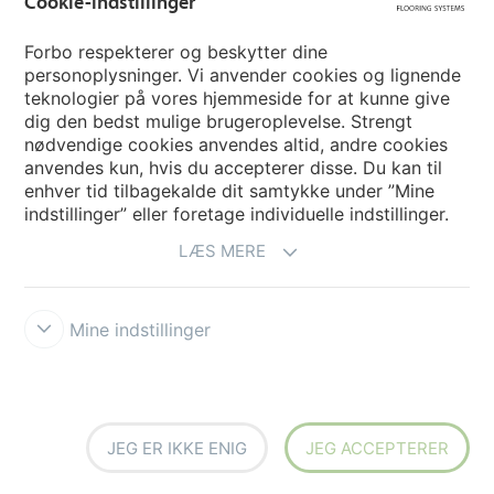
Cookie-indstillinger
Vælg land
Forbo respekterer og beskytter dine
personoplysninger. Vi anvender cookies og lignende
teknologier på vores hjemmeside for at kunne give
My Forbo
dig den bedst mulige brugeroplevelse. Strengt
nødvendige cookies anvendes altid, andre cookies
Nuway entrance systems
anvendes kun, hvis du accepterer disse. Du kan til
enhver tid tilbagekalde dit samtykke under ”Mine
indstillinger” eller foretage individuelle indstillinger.
LÆS MERE
Mine indstillinger
Ansvarsfraskrivelse og vilkår
Persondatapolitik
Cookies
Forbo
Integrity Line
Cookie-indstillinger
JEG ER IKKE ENIG
JEG ACCEPTERER
creating better environments