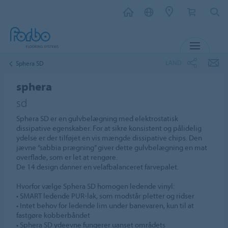
MENU
LAND
Sphera SD
sphera
sd
Sphera SD er en gulvbelægning med elektrostatisk
dissipative egenskaber. For at sikre konsistent og pålidelig
ydelse er der tilføjet en vis mængde dissipative chips. Den
jævne ”sabbia prægning” giver dette gulvbelægning en mat
overflade, som er let at rengøre.
De 14 design danner en velafbalanceret farvepalet.
Hvorfor vælge Sphera SD homogen ledende vinyl:
• SMART ledende PUR-lak, som modstår pletter og ridser
• Intet behov for ledende lim under banevaren, kun til at
fastgøre kobberbåndet
• Sphera SD ydeevne fungerer uanset områdets