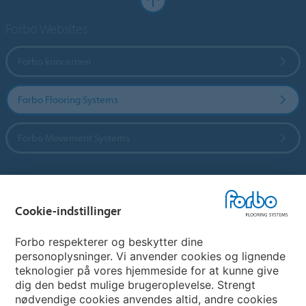
Forbo Websites
Forbo koncernen
Forbo Flooring Systems
Forbo Movement Systems
Vælg land
Cookie-indstillinger
Vælg land
Forbo respekterer og beskytter dine
personoplysninger. Vi anvender cookies og lignende
teknologier på vores hjemmeside for at kunne give
My Forbo
dig den bedst mulige brugeroplevelse. Strengt
nødvendige cookies anvendes altid, andre cookies