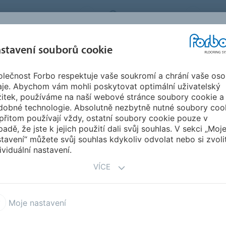
BO FLOORING SYSTEMS
CZECH REPUBLIC
O N
stavení souborů cookie
lečnost Forbo respektuje vaše soukromí a chrání vaše oso
SPIRACE A
STAHOVÁNÍ
INSTA
UDRŽITELNOST
aje. Abychom vám mohli poskytovat optimální uživatelský
EFERENCE
DOKUMENTŮ
ÚD
žitek, používáme na naší webové stránce soubory cookie a
dobné technologie. Absolutně nezbytně nutné soubory coo
tory
přitom používají vždy, ostatní soubory cookie pouze v
padě, že jste k jejich použití dali svůj souhlas. V sekci „Moj
tavení“ můžete svůj souhlas kdykoliv odvolat nebo si zvoli
ividuální nastavení.
VÍCE
romé zasedací místnosti, nebo cokoliv
orbo nabízí možnost provádět změny a
i kompromisu z hlediska estetiky či
Moje nastavení
obercových dílců mohou klienti