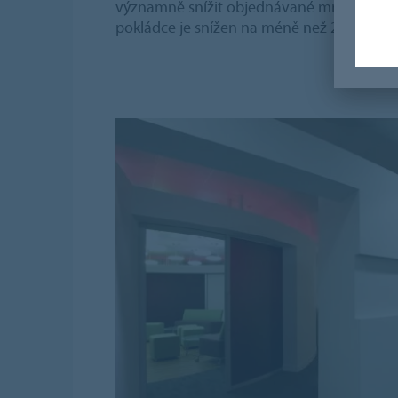
významně snížit objednávané množství, m
pokládce je snížen na méně než 2%.