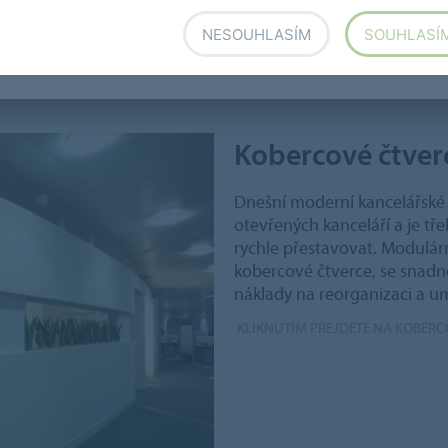
imo jiné protože objem odpadu při
NESOUHLASÍM
SOUHLASÍ
Kobercové čtver
Dnešní moderní kancelářské
otevřených kanceláří a je tře
rychle přestavovat. Modulár
kobercové čtverce, se snadn
náklady na reorganizaci a umo
KLIKNUTÍM PŘEJDĚTE NA KOBERC