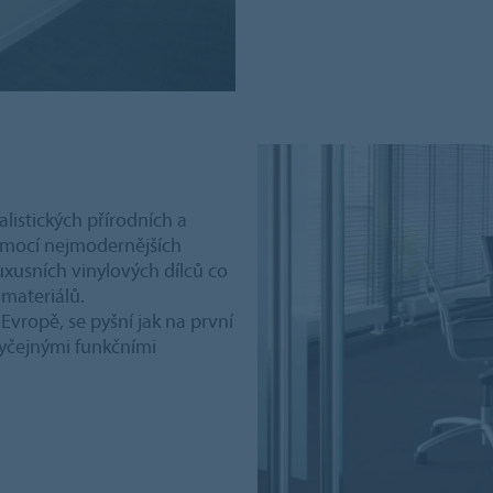
listických přírodních a
pomocí nejmodernějších
uxusních vinylových dílců co
 materiálů.
vropě, se pyšní jak na první
yčejnými funkčními