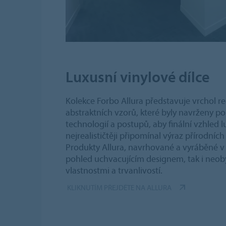
Luxusní vinylové dílce
Kolekce Forbo Allura představuje vrchol rea
abstraktních vzorů, které byly navrženy 
technologií a postupů, aby finální vzhled l
nejrealističtěji připomínal výraz přírodních
Produkty Allura, navrhované a vyráběné v E
pohled uchvacujícím designem, tak i neob
vlastnostmi a trvanlivostí.
KLIKNUTÍM PŘEJDĚTE NA ALLURA