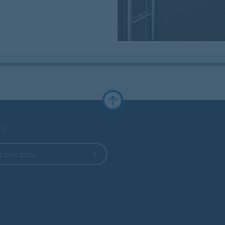
ky
e svou zemi