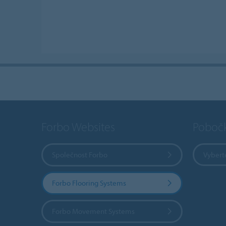
Forbo Websites
Poboč
Společnost Forbo
Vybert
Forbo Flooring Systems
Forbo Movement Systems