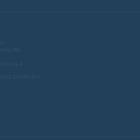
.o.
rská 994
0 Praha 4
+420 239 043 011