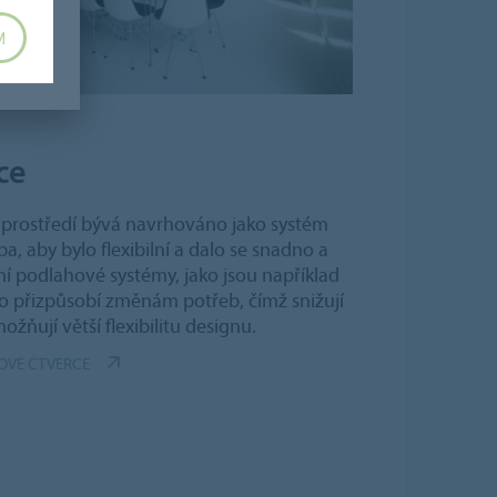
M
ce
 prostředí bývá navrhováno jako systém
ba, aby bylo flexibilní a dalo se snadno a
ní podlahové systémy, jako jsou například
o přizpůsobí změnám potřeb, čímž snižují
žňují větší flexibilitu designu.
OVÉ ČTVERCE