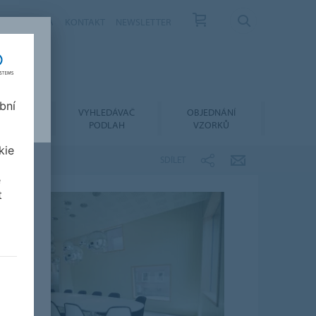
ÁS
KARIÉRA
KONTAKT
NEWSLETTER
bní
LACE A
VYHLEDÁVAČ
OBJEDNÁNÍ
RŽBA
PODLAH
VZORKŮ
kie
SDÍLET
e
t