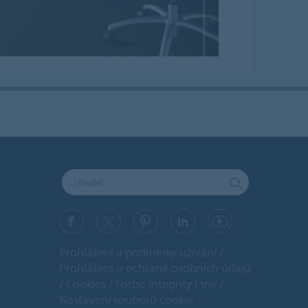
Prohlášení a podmínky užívání
Prohlášení o ochraně osobních údajů
Cookies
Forbo Integrity Line
Nastavení souborů cookie