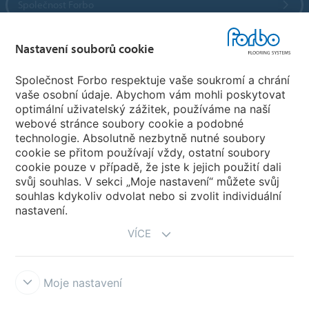
Společnost Forbo
Forbo Flooring Systems
Nastavení souborů cookie
Společnost Forbo respektuje vaše soukromí a chrání
Forbo Movement Systems
vaše osobní údaje. Abychom vám mohli poskytovat
optimální uživatelský zážitek, používáme na naší
webové stránce soubory cookie a podobné
technologie. Absolutně nezbytně nutné soubory
Pobočky
cookie se přitom používají vždy, ostatní soubory
cookie pouze v případě, že jste k jejich použití dali
Vyberte svou zemi
svůj souhlas. V sekci „Moje nastavení“ můžete svůj
souhlas kdykoliv odvolat nebo si zvolit individuální
nastavení.
VÍCE
Moje nastavení