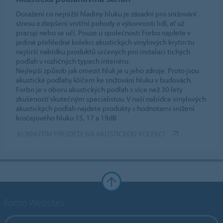
Dosažení co nejnižší hladiny hluku je zásadní pro snižování
stresu a zlepšení vnitřní pohody a výkonnosti lidí, ať už
pracují nebo se učí. Pouze u společnosti Forbo najdete v
jediné přehledné kolekci akustických vinylových krytin tu
nejširší nabídku produktů určených pro instalaci tichých
podlah v rozličných typech interiéru.
Nejlepší způsob jak omezit hluk je u jeho zdroje. Proto jsou
akustické podlahy klíčem ke snižování hluku v budovách.
Forbo je v oboru akustických podlah s více než 30 lety
zkušeností skutečným specialistou. V naší nabídce vinylových
akustických podlah najdete produkty s hodnotami snížení
kročejového hluku 15, 17 a 19dB
KLIKNUTÍM PŘEJDĚTE NA AKUSTICKOU KOLEKCI
Forbo Websites