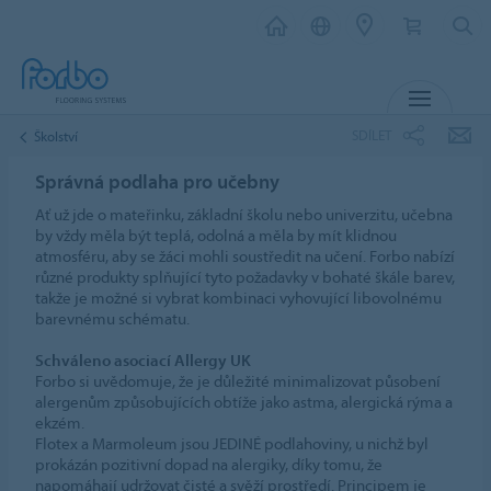
MENU
SDÍLET
Školství
Správná podlaha pro učebny
Ať už jde o mateřinku, základní školu nebo univerzitu, učebna
by vždy měla být teplá, odolná a měla by mít klidnou
atmosféru, aby se žáci mohli soustředit na učení. Forbo nabízí
různé produkty splňující tyto požadavky v bohaté škále barev,
takže je možné si vybrat kombinaci vyhovující libovolnému
barevnému schématu.
Schváleno asociací Allergy UK
Forbo si uvědomuje, že je důležité minimalizovat působení
alergenům způsobujících obtíže jako astma, alergická rýma a
ekzém.
Flotex a Marmoleum jsou JEDINÉ podlahoviny, u nichž byl
prokázán pozitivní dopad na alergiky, díky tomu, že
napomáhají udržovat čisté a svěží prostředí. Principem je