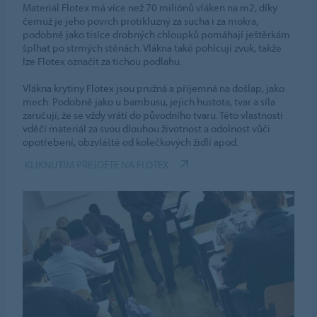
Materiál Flotex má více než 70 miliónů vláken na m2, díky
čemuž je jeho povrch protikluzný za sucha i za mokra,
podobně jako tisíce drobných chloupků pomáhají ještěrkám
šplhat po strmých stěnách. Vlákna také pohlcují zvuk, takže
lze Flotex označit za tichou podlahu.
Vlákna krytiny Flotex jsou pružná a příjemná na došlap, jako
mech. Podobně jako u bambusu, jejich hustota, tvar a síla
zaručují, že se vždy vrátí do původního tvaru. Této vlastnosti
vděčí materiál za svou dlouhou životnost a odolnost vůči
opotřebení, obzvláště od kolečkových židlí apod.
KLIKNUTÍM PŘEJDĚTE NA FLOTEX