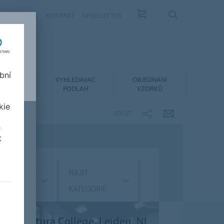
ÁS
KARIÉRA
KONTAKT
NEWSLETTER
bní
LACE A
VYHLEDÁVAČ
OBJEDNÁNÍ
RŽBA
PODLAH
VZORKŮ
kie
SDÍLET
e
t
ÍT
NAJÍT
GMENT
KATEGORIE
onaventura College, Leiden, NL