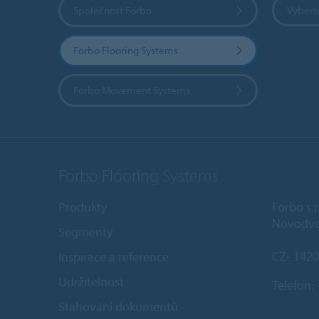
Společnost Forbo
Vybert
Forbo Flooring Systems
Forbo Movement Systems
Forbo Flooring Systems
Produkty
Forbo s.r
Novodvo
Segmenty
CZ- 1420
Inspirace a reference
Udržitelnost
Telefon:
Stahování dokumentů