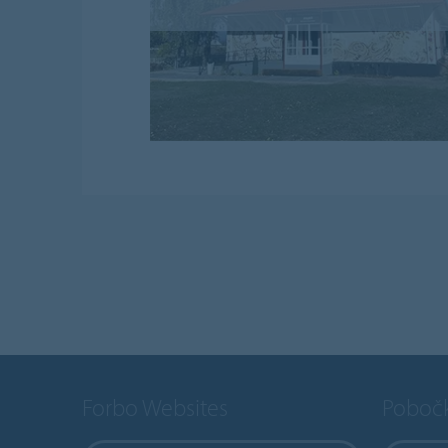
Forbo Websites
Poboč