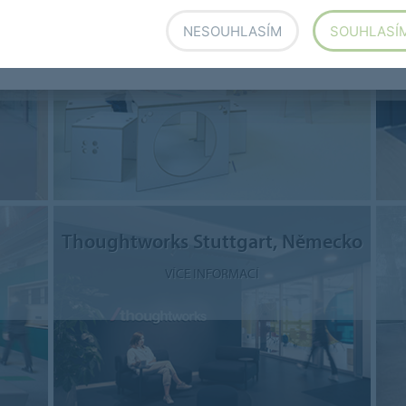
Švýcarsko
NESOUHLASÍM
SOUHLASÍ
VÍCE INFORMACÍ
Thoughtworks Stuttgart, Německo
VÍCE INFORMACÍ