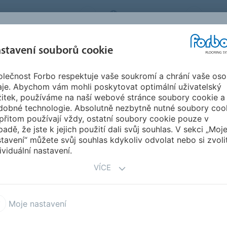
BO FLOORING SYSTEMS
CZECH REPUBLIC
O N
stavení souborů cookie
lečnost Forbo respektuje vaše soukromí a chrání vaše oso
SPIRACE A
STAHOVÁNÍ
INSTA
UDRŽITELNOST
aje. Abychom vám mohli poskytovat optimální uživatelský
EFERENCE
DOKUMENTŮ
ÚD
žitek, používáme na naší webové stránce soubory cookie a
dobné technologie. Absolutně nezbytně nutné soubory coo
přitom používají vždy, ostatní soubory cookie pouze v
padě, že jste k jejich použití dali svůj souhlas. V sekci „Moj
tavení“ můžete svůj souhlas kdykoliv odvolat nebo si zvoli
ividuální nastavení.
VÍCE
NAJÍT ZEMI
NAJ
SE
Moje nastavení
nsko
Denní péče Allegra Zürich,
B