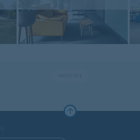
NAČÍST VÍCE
ky