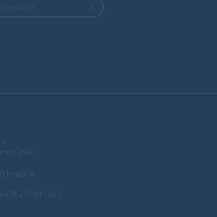
e svou zemi
.o.
rská 994
0 Praha 4
+420 239 043 011