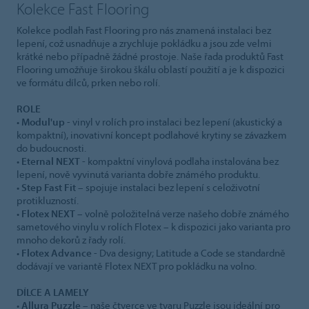
Kolekce Fast Flooring
Kolekce podlah Fast Flooring pro nás znamená instalaci bez
lepení, což usnadňuje a zrychluje pokládku a jsou zde velmi
krátké nebo případně žádné prostoje. Naše řada produktů Fast
Flooring umožňuje širokou škálu oblastí použití a je k dispozici
ve formátu dílců, prken nebo rolí.
ROLE
•
Modul'up
- vinyl v rolích pro instalaci bez lepení (akustický a
kompaktní), inovativní koncept podlahové krytiny se závazkem
do budoucnosti.
•
Eternal NEXT
- kompaktní vinylová podlaha instalována bez
lepení, nově vyvinutá varianta dobře známého produktu.
•
Step Fast Fit
– spojuje instalaci bez lepení s celoživotní
protikluzností.
•
Flotex NEXT
– volně položitelná verze našeho dobře známého
sametového vinylu v rolích Flotex – k dispozici jako varianta pro
mnoho dekorů z řady rolí.
•
Flotex Advance
- Dva designy; Latitude a Code se standardně
dodávají ve variantě Flotex NEXT pro pokládku na volno.
DÍLCE A LAMELY
•
Allura Puzzle
– naše čtverce ve tvaru Puzzle jsou ideální pro