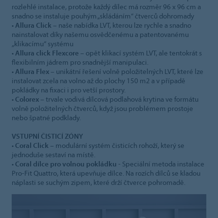
rozlehlé instalace, protože každý dílec má rozměr 96 x 96 cm a
snadno se instaluje pouhým „skládáním“ čtverců dohromady
•
Allura Click
– naše nabídka LVT, kterou lze rychle a snadno
nainstalovat díky našemu osvědčenému a patentovanému
„klikacímu“ systému
•
Allura click Flexcore
– opět klikací systém LVT, ale tentokrát s
flexibilním jádrem pro snadnější manipulaci.
•
Allura Flex
– unikátní řešení volně položitelných LVT, které lze
instalovat zcela na volno až do plochy 150 m2 a v případě
pokládky na fixaci i pro vetší prostory.
•
Colorex
– trvale vodivá dílcová podlahová krytina ve formátu
volně položitelných čtverců, když jsou problémem prostoje
nebo špatné podklady.
VSTUPNÍ ČISTICÍ ZÓNY
•
Coral Click
– modulární systém čisticích rohoží, který se
jednoduše sestaví na místě.
•
Coral dílce pro volnou pokládku
- Speciální metoda instalace
Pro-Fit Quattro, která upevňuje dílce. Na rozích dílců se kladou
náplasti se suchým zipem, které drží čtverce pohromadě.