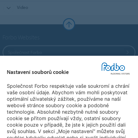
Video
Forbo Websites
Společnost Forbo
Forbo Flooring Systems
Nastavení souborů cookie
Společnost Forbo respektuje vaše soukromí a chrání
Forbo Movement Systems
vaše osobní údaje. Abychom vám mohli poskytovat
optimální uživatelský zážitek, používáme na naší
webové stránce soubory cookie a podobné
technologie. Absolutně nezbytně nutné soubory
Pobočky
cookie se přitom používají vždy, ostatní soubory
cookie pouze v případě, že jste k jejich použití dali
Vyberte svou zemi
svůj souhlas. V sekci „Moje nastavení“ můžete svůj
souhlas kdykoliv odvolat nebo si zvolit individuální