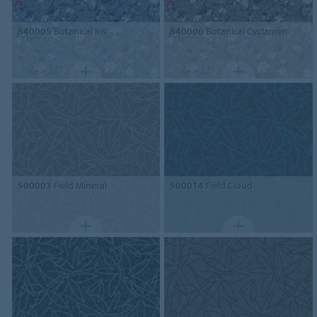
840005
Botanical Iris
840006
Botanical Cyclamen
500003
Field Mineral
500014
Field Cloud