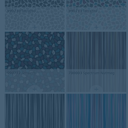
990710
Terrazzo
990713
Terrazzo
990712
Terrazzo
700003
Spectrum Nutmeg