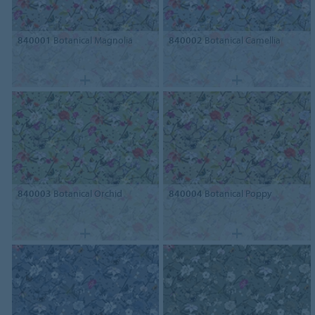
840001
Botanical Magnolia
840002
Botanical Camellia
840003
Botanical Orchid
840004
Botanical Poppy