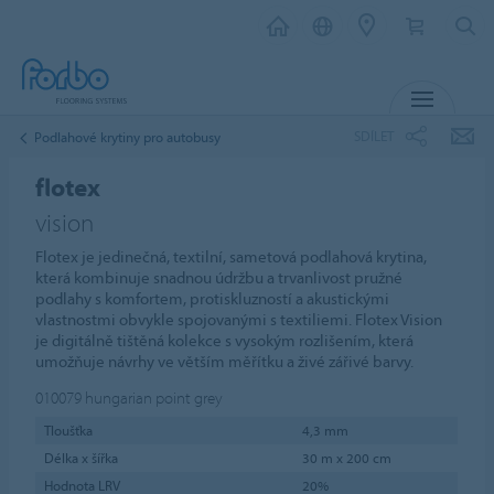
MENU
SDÍLET
Podlahové krytiny pro autobusy
flotex
vision
Flotex je jedinečná, textilní, sametová podlahová krytina,
která kombinuje snadnou údržbu a trvanlivost pružné
podlahy s komfortem, protiskluzností a akustickými
vlastnostmi obvykle spojovanými s textiliemi. Flotex Vision
je digitálně tištěná kolekce s vysokým rozlišením, která
umožňuje návrhy ve větším měřítku a živé zářivé barvy.
010079
hungarian point grey
Tloušťka
4,3 mm
Délka x šířka
30 m x 200 cm
Hodnota LRV
20%