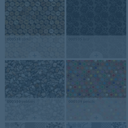
000534
corks
000535
lace
000510
pebbles
000539
pencils