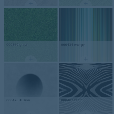
000369
grass
000434
energy
000428
illusion
000402
zebra