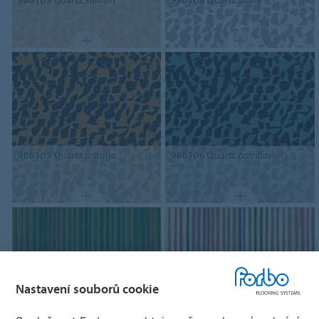
980103
Quartz saffron
980104
Quartz white
980105
Quartz orange
980106
Quartz cornflower
Nastavení souborů cookie
990610
Wool
990607
Wool