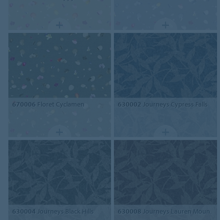
670006
Floret Cyclamen
630002
Journeys Cypress Falls
630004
Journeys Black Hills
630008
Journeys Lauren Moun.