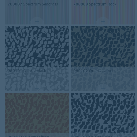
700007
Spectrum Seagrass
700008
Spectrum Rock
980101
Quartz black
980102
Quartz camel