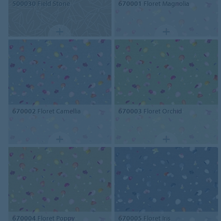
500030
Field Stone
670001
Floret Magnolia
670002
Floret Camellia
670003
Floret Orchid
670004
Floret Poppy
670005
Floret Iris