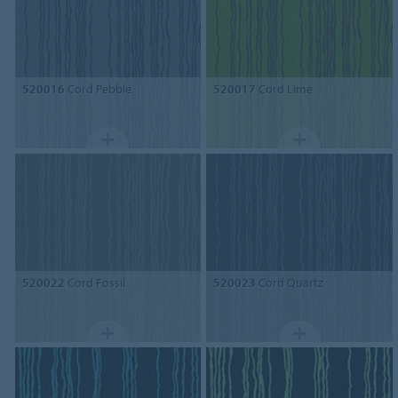
520016
Cord Pebble
520017
Cord Lime
520022
Cord Fossil
520023
Cord Quartz