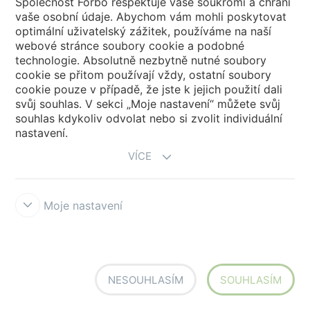
Společnost Forbo respektuje vaše soukromí a chrání
vaše osobní údaje. Abychom vám mohli poskytovat
optimální uživatelský zážitek, používáme na naší
webové stránce soubory cookie a podobné
technologie. Absolutně nezbytně nutné soubory
cookie se přitom používají vždy, ostatní soubory
cookie pouze v případě, že jste k jejich použití dali
svůj souhlas. V sekci „Moje nastavení“ můžete svůj
souhlas kdykoliv odvolat nebo si zvolit individuální
nastavení.
990609
Wool
990612
Wool
VÍCE
Moje nastavení
NESOUHLASÍM
SOUHLASÍM
990608
Wool
990601
Wool