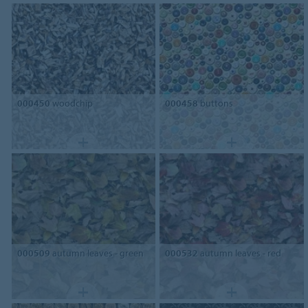
000450
woodchip
000458
buttons
000509
autumn leaves - green
000532
autumn leaves - red