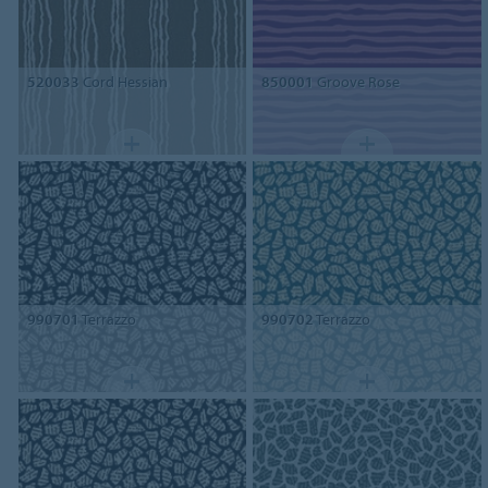
520033
Cord Hessian
850001
Groove Rose
990701
Terrazzo
990702
Terrazzo