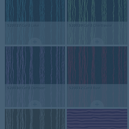
520027
Cord Lake
520029
Cord Chartreuse
520030
Cord Damson
520032
Cord Rust