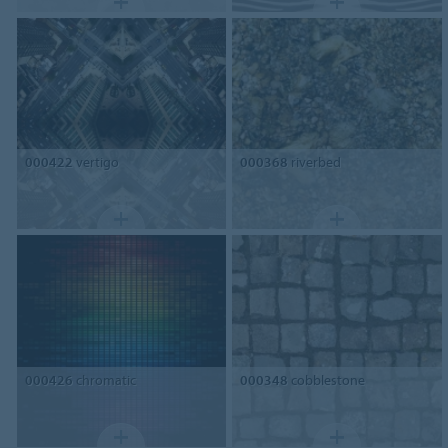
000422
vertigo
000368
riverbed
000426
chromatic
000348
cobblestone