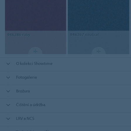
946286
ruby
946267
nautical
O kolekci Showtime
Fotogalerie
Brožura
Čištění a údržba
LRV a NCS