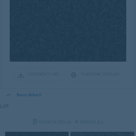
STÁHNOUT CAD
PLÁNOVAČ PODLAH
Barvy dekorů
Loft
SHOW FILTERS
(0)
REMOVE ALL