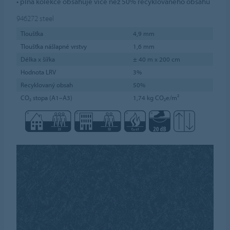
• plná kolekce obsahuje více než 50% recyklovaného obsahu
946272
steel
Tloušťka
4,9 mm
Tloušťka nášlapné vrstvy
1,6 mm
Délka x šířka
± 40 m x 200 cm
Hodnota LRV
3%
Recyklovaný obsah
50%
CO₂ stopa (A1–A3)
1,74 kg CO₂e/m²