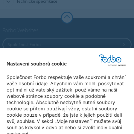
Technické specifikace
Forbo Websites
Společnost Forbo
Forbo Flooring Systems
Nastavení souborů cookie
Společnost Forbo respektuje vaše soukromí a chrání
Forbo Movement Systems
vaše osobní údaje. Abychom vám mohli poskytovat
optimální uživatelský zážitek, používáme na naší
webové stránce soubory cookie a podobné
technologie. Absolutně nezbytně nutné soubory
Pobočky
cookie se přitom používají vždy, ostatní soubory
cookie pouze v případě, že jste k jejich použití dali
Vyberte svou zemi
svůj souhlas. V sekci „Moje nastavení“ můžete svůj
souhlas kdykoliv odvolat nebo si zvolit individuální
nastavení.