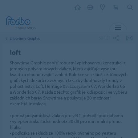
MENU
SDÍLET
Showtime Graphic
loft
Showtime Graphic nabízí robustní vpichovanou konstrukci z
jemných polyamidových vláken, která zajišťuje vysokou
kvalitu a dlouhotrvající vzhled. Kolekce se skládá z 5 tónových
grafických dekorů navržených tak, aby doplňovaly trendy v
pohostinství: Loft, Heritage 05, Ecosystem 07, Wonderlab 06
a Wonderlab 07. Každá z těchto grafik je k dispozici ve výběru
základních barev Showtime a poskytuje 20 možností
okamžité instalace.
• jemná polyamidová vlákna pro větší pohodlí pod nohama
• vylepšená akustická hodnota 20 dB pro minimální přenos
hluku
• podložka se skládá ze 100% recyklovaného polyesteru