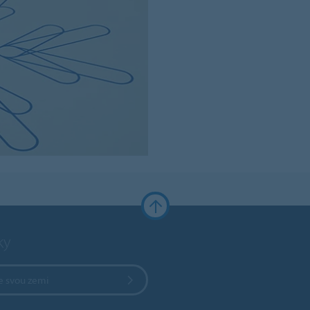
ky
e svou zemi