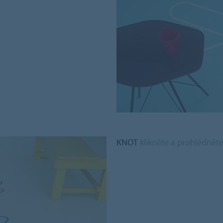
KNOT
klikněte a prohlédněte