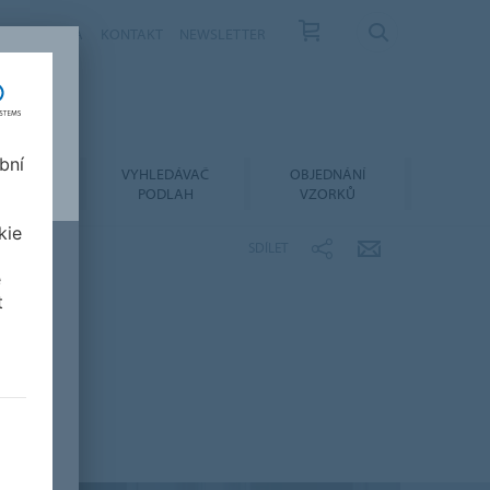
ÁS
KARIÉRA
KONTAKT
NEWSLETTER
bní
LACE A
VYHLEDÁVAČ
OBJEDNÁNÍ
RŽBA
PODLAH
VZORKŮ
kie
SDÍLET
e
t