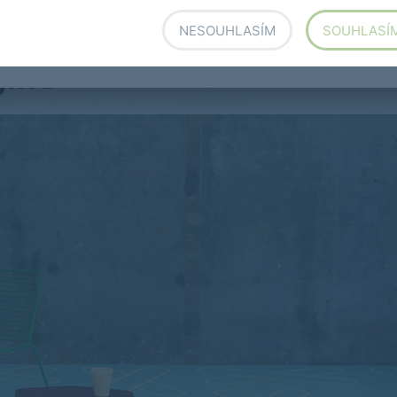
NESOUHLASÍM
SOUHLASÍ
ine