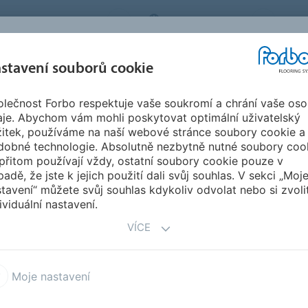
BO FLOORING SYSTEMS
CZECH REPUBLIC
O N
stavení souborů cookie
lečnost Forbo respektuje vaše soukromí a chrání vaše oso
SPIRACE A
STAHOVÁNÍ
INSTA
UDRŽITELNOST
aje. Abychom vám mohli poskytovat optimální uživatelský
EFERENCE
DOKUMENTŮ
ÚD
žitek, používáme na naší webové stránce soubory cookie a
dobné technologie. Absolutně nezbytně nutné soubory coo
linoleem Marmoleum
Marmoleum Imagine
přitom používají vždy, ostatní soubory cookie pouze v
NE
padě, že jste k jejich použití dali svůj souhlas. V sekci „Moj
tavení“ můžete svůj souhlas kdykoliv odvolat nebo si zvoli
ividuální nastavení.
rmoleum vytvořit úchvatné podlahové vzory? Pro
VÍCE
li 3 mezinárodní designéry, aby navrhli sérii vzorů z
ytvořit technologií řezání vodním paprskem Aqujet.
možňuje zhotovit nekonečné designové možnosti na
Moje nastavení