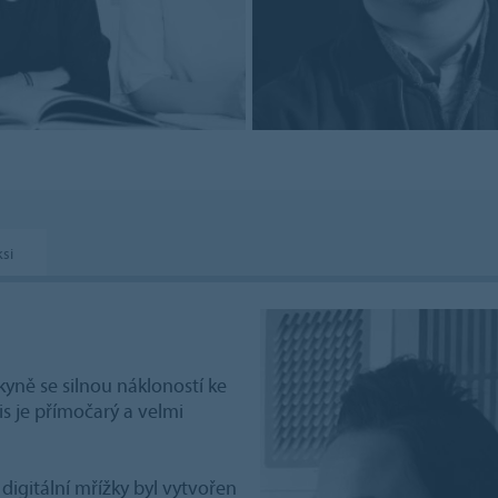
si
kyně se silnou nákloností ke
is je přímočarý a velmi
digitální mřížky byl vytvořen