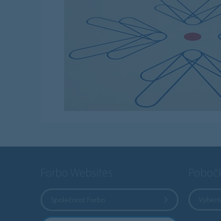
Forbo Websites
Poboč
Společnost Forbo
Vybert