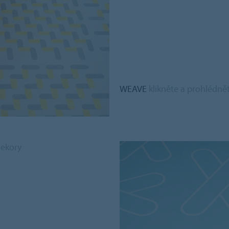
WEAVE
klikněte a prohlédně
dekory