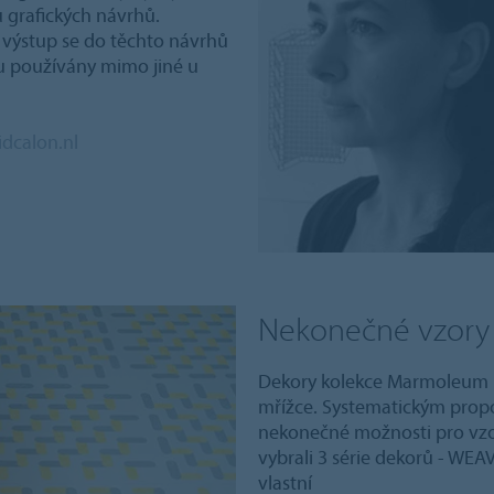
 grafických návrhů.
 výstup se do těchto návrhů
sou používány mimo jiné u
dcalon.nl
Nekonečné vzory
Dekory kolekce Marmoleum I
mřížce. Systematickým propo
nekonečné možnosti pro vzo
vybrali 3 série dekorů - WEA
vlastní