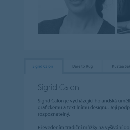
Sigrid Calon
Dare to Rug
Kustaa Sak
Sigrid Calon
Sigrid Calon je vycházející holandská uměl
grafickému a textilnímu designu. Její podp
rozpoznatelný.
Převedením tradiční mřížky na vyšívání do 