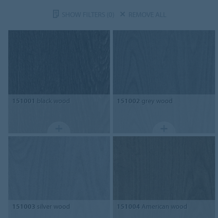
SHOW FILTERS
(0)
REMOVE ALL
151001
black wood
151002
grey wood
151003
silver wood
151004
American wood