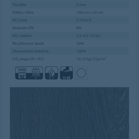
Tloušťka
5 mm
Délka x šířka
100 cm x 25 cm
NCS kód
S 7502-G
Hodnota LRV
8%
M2 v balení
2,5 m2 (10 ks)
Recyklovaný obsah
59%
Obnovitelná elektřina
100%
CO₂ stopa (A1–A3)
10,75 kg CO₂e/m²