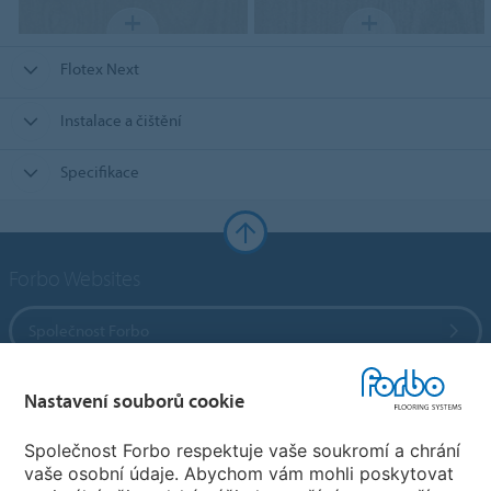
Flotex Next
Instalace a čištění
Specifikace
Forbo Websites
Společnost Forbo
Forbo Flooring Systems
Nastavení souborů cookie
Společnost Forbo respektuje vaše soukromí a chrání
Forbo Movement Systems
vaše osobní údaje. Abychom vám mohli poskytovat