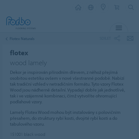
MENU
SDÍLET
Flotex Naturals
flotex
wood lamely
Dekor je inspirován přírodním dřevem, z něhož přejímá
osobitou estetiku ovšem v nové všestranné podobě. Nabízí
tak tradiční vzhled v netradičním formátu. Tyto vzory Flotex
Wood jsou nádherně detailní. Vypadají dobře jak jednotlivě,
tak i ve vzájemné kombinaci, čímž vytvoříte ohromující
podlahové vzory.
Lamely Flotex Wood mohou být instalovány s polovičním
přesahem, do struktury rybí kosti, dvojité rybí kosti a do
tabulového vzoru.
151001
black wood