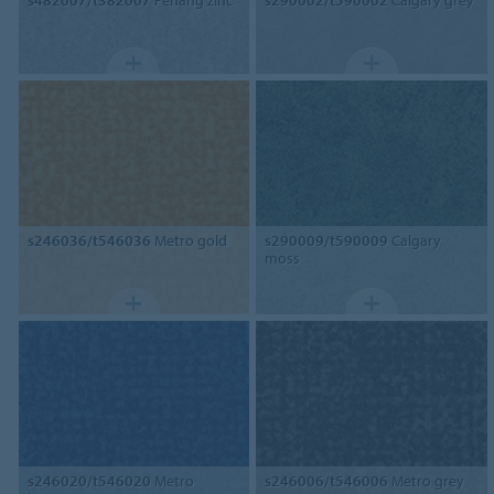
s482007/t382007
Penang zinc
s290002/t590002
Calgary grey
s246036/t546036
Metro gold
s290009/t590009
Calgary
moss
s246020/t546020
Metro
s246006/t546006
Metro grey