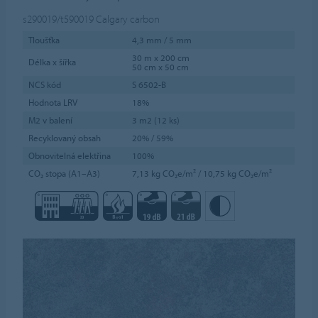
s290019/t590019
Calgary carbon
Tloušťka
4,3 mm / 5 mm
30 m x 200 cm
Délka x šířka
50 cm x 50 cm
NCS kód
S 6502-B
Hodnota LRV
18%
M2 v balení
3 m2 (12 ks)
Recyklovaný obsah
20% / 59%
Obnovitelná elektřina
100%
CO₂ stopa (A1–A3)
7,13 kg CO₂e/m² / 10,75 kg CO₂e/m²