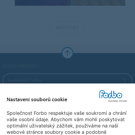
NAČÍST VÍCE
Forbo Websites
Společnost Forbo
Forbo Flooring Systems
Nastavení souborů cookie
Společnost Forbo respektuje vaše soukromí a chrání
Forbo Movement Systems
vaše osobní údaje. Abychom vám mohli poskytovat
optimální uživatelský zážitek, používáme na naší
webové stránce soubory cookie a podobné