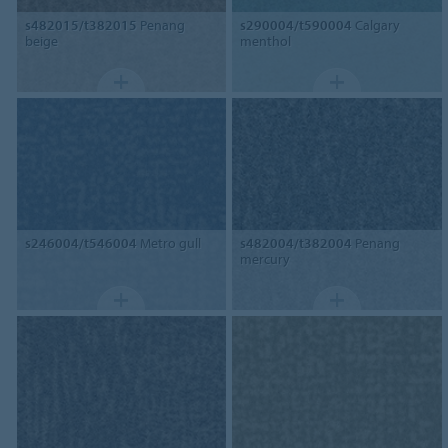
s482015/t382015
Penang
s290004/t590004
Calgary
beige
menthol
s246004/t546004
Metro gull
s482004/t382004
Penang
mercury