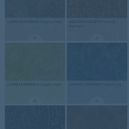
s290026/t590026
Calgary linen
s482018/t382018
Penang
bamboo
s290014/t590014
Calgary lime
s290001/t590001
Calgary sky