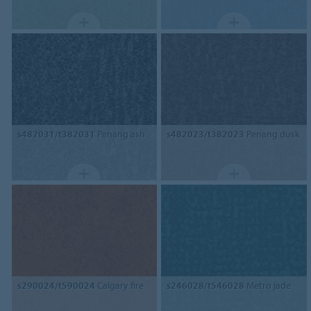
s482031/t382031
Penang ash
s482023/t382023
Penang dusk
s290024/t590024
Calgary fire
s246028/t546028
Metro jade