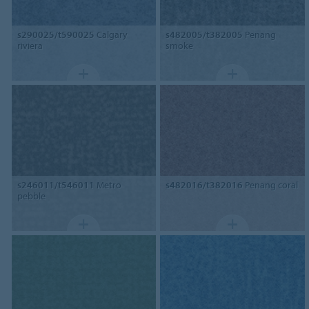
s290025/t590025
Calgary
s482005/t382005
Penang
riviera
smoke
s246011/t546011
Metro
s482016/t382016
Penang coral
pebble