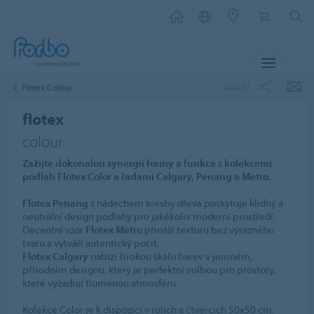
MENU
SDÍLET
Flotex Colour
flotex
colour
Zažijte dokonalou synergii formy a funkce s kolekcemi
podlah Flotex Color a řadami Calgary, Penang a Metro.
Flotex Penang
s nádechem kresby dřeva poskytuje klidný a
neutrální design podlahy pro jakékoliv moderní prostředí.
Decentní vzor
Flotex Metro
přináší texturu bez výrazného
tvaru a vytváří autentický pocit.
Flotex Calgary
nabízí širokou škálu barev v jemném,
přírodním designu, který je perfektní volbou pro prostory,
které vyžadují tlumenou atmosféru.
Kolekce Color je k dispozici v rolích a čtvercích 50x50 cm.