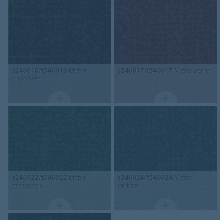
s246010/t546010
Metro
s246017/t546017
Metro berry
chocolate
s246022/t546022
Metro
s246024/t546024
Metro
evergreen
carbon