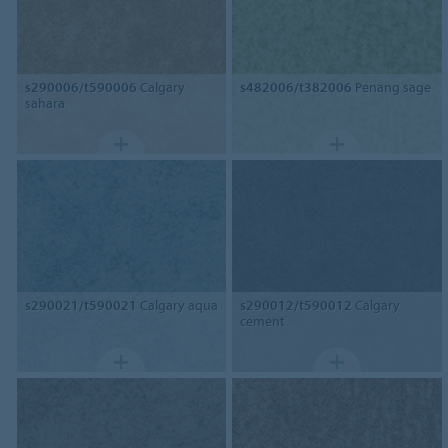
s290006/t590006
Calgary
s482006/t382006
Penang sage
sahara
s290021/t590021
Calgary aqua
s290012/t590012
Calgary
cement