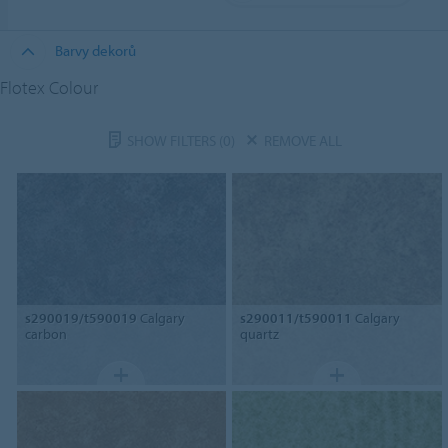
Barvy dekorů
Flotex Colour
SHOW FILTERS
(0)
REMOVE ALL
s290019/t590019
Calgary
s290011/t590011
Calgary
carbon
quartz