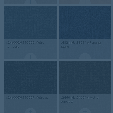
s246002/t546002
Metro
s482116/t382116
Penang
tempest
azure
s246007/t546007
Metro ash
s246014/t546014
Metro
concrete