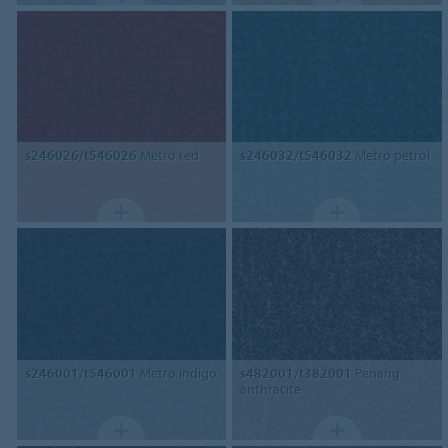
s246026/t546026
Metro red
s246032/t546032
Metro petrol
s246001/t546001
Metro indigo
s482001/t382001
Penang
anthracite