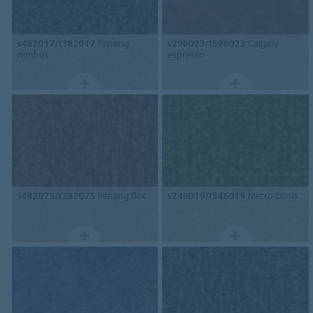
s482017/t382017
Penang
s290023/t590023
Calgary
nimbus
espresso
s482075/t382075
Penang flax
s246019/t546019
Metro citrus