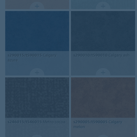
s290015/t590015
Calgary
s290010/t590010
Calgary ash
azure
s246015/t546015
Metro cocoa
s290005/t590005
Calgary
melon