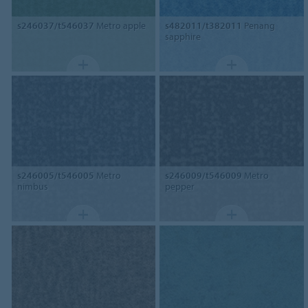
s246037/t546037
Metro apple
s482011/t382011
Penang
sapphire
s246005/t546005
Metro
s246009/t546009
Metro
nimbus
pepper