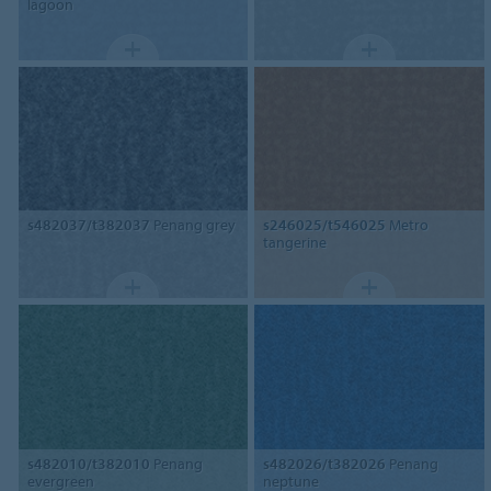
lagoon
s482037/t382037
Penang grey
s246025/t546025
Metro
tangerine
s482010/t382010
Penang
s482026/t382026
Penang
evergreen
neptune