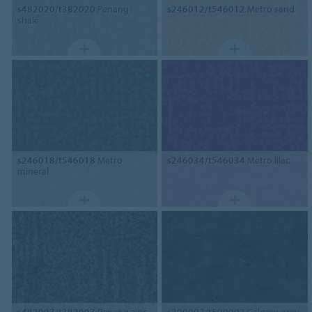
s482020/t382020
Penang
s246012/t546012
Metro sand
shale
s246018/t546018
Metro
s246034/t546034
Metro lilac
mineral