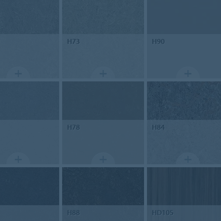
H73
H90
H78
H84
H88
HD105