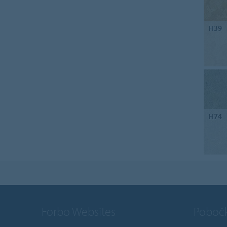
H39
H74
Forbo Websites
Poboč