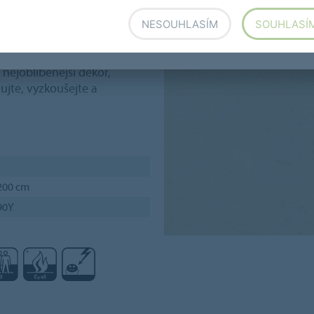
ě vyzkoušíte v mnoha
NESOUHLASÍM
SOUHLASÍ
. Která barva
ČI PODLAH
oranžová nebo extravagantní
 nejoblíbenější dekor,
ujte, vyzkoušejte a
200 cm
90Y