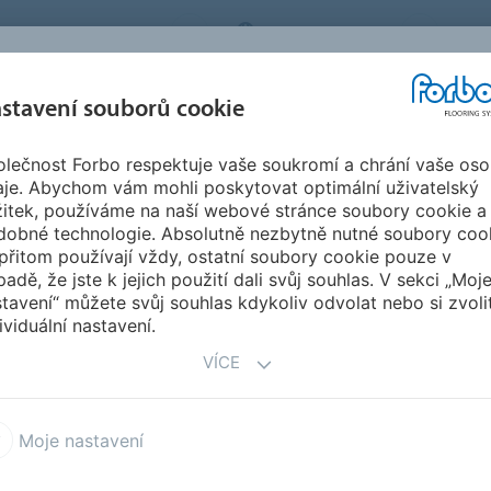
BO FLOORING SYSTEMS
CZECH REPUBLIC
O N
stavení souborů cookie
lečnost Forbo respektuje vaše soukromí a chrání vaše oso
SPIRACE A
STAHOVÁNÍ
INSTA
UDRŽITELNOST
aje. Abychom vám mohli poskytovat optimální uživatelský
EFERENCE
DOKUMENTŮ
ÚD
žitek, používáme na naší webové stránce soubory cookie a
dobné technologie. Absolutně nezbytně nutné soubory coo
eum Home
Marmoleum Home
přitom používají vždy, ostatní soubory cookie pouze v
padě, že jste k jejich použití dali svůj souhlas. V sekci „Moj
tavení“ můžete svůj souhlas kdykoliv odvolat nebo si zvoli
ividuální nastavení.
VÍCE
Moje nastavení
e
m home změní vaši podlahu