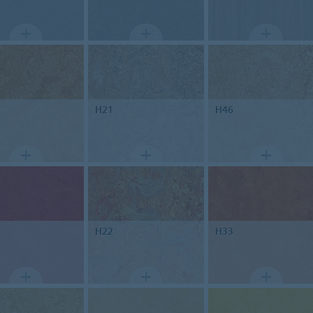
H21
H46
H22
H33