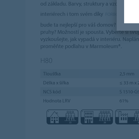
od základu. Barvy, struktury a vzory hrav
interiérech i tom svém díky
FORBO PLÁNOVA
bude ta nejlepší pro váš domov? Zelená, 
pruhy? Možností je spousta. Vyberte si svůj
vyzkoušejte, jak vypadá v interiéru. Naplán
proměňte podlahu v Marmoleum®.
H80
Tloušťka
2,5 mm
Délka x šířka
≤ 33 m x 
NCS kód
S 1510-G
Hodnota LRV
61%