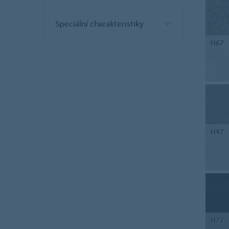
Speciální charakteristiky
H67
H47
H77