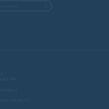
e svou zemi
.o.
rská 994
0 Praha 4
+420 239 043 011