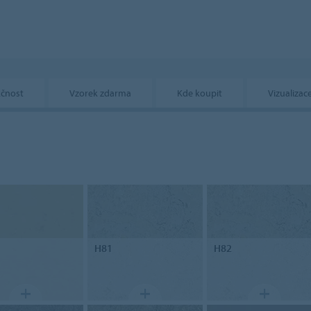
čnost
Vzorek zdarma
Kde koupit
Vizualizac
H81
H82