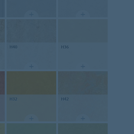
H40
H36
H32
H42