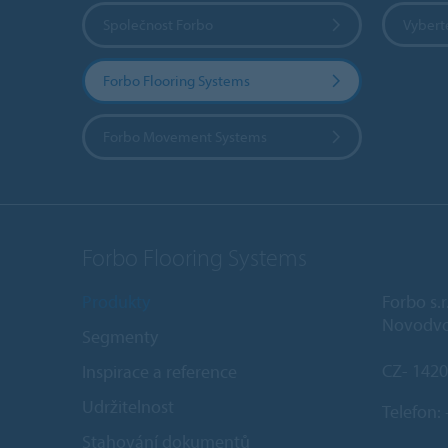
Společnost Forbo
Vybert
Forbo Flooring Systems
Forbo Movement Systems
Forbo Flooring Systems
Produkty
Forbo s.r
Novodvo
Segmenty
CZ- 1420
Inspirace a reference
Udržitelnost
Telefon:
Stahování dokumentů