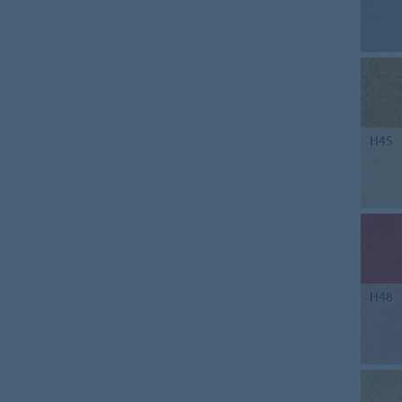
H45
H48