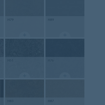
H79
H89
H51
H76
H83
H87