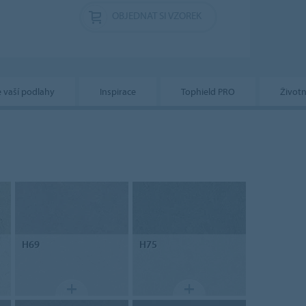
OBJEDNAT SI VZOREK
e vaší podlahy
Inspirace
Tophield PRO
Životn
H69
H75