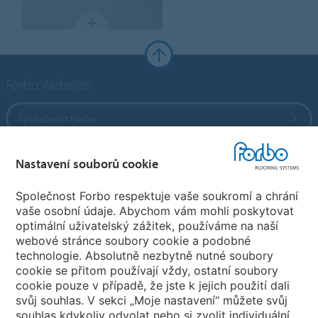
Forbo Websites
Společnost Forbo
Forbo Flooring Systems
Nastavení souborů cookie
Společnost Forbo respektuje vaše soukromí a chrání
Forbo Movement Systems
vaše osobní údaje. Abychom vám mohli poskytovat
optimální uživatelský zážitek, používáme na naší
webové stránce soubory cookie a podobné
technologie. Absolutně nezbytně nutné soubory
Pobočky
cookie se přitom používají vždy, ostatní soubory
cookie pouze v případě, že jste k jejich použití dali
Vyberte svou zemi
svůj souhlas. V sekci „Moje nastavení“ můžete svůj
souhlas kdykoliv odvolat nebo si zvolit individuální