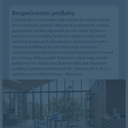
Bezpečnostní podlahy
Podlahy, které jsou často zodpovědné za mnoho nehod,
které vedou ke zranění, uklouznutí a zakopnutí, mohou
poskytnout mnoho odpovědí na toto téma. Výběrem
bezpečnostní podlahy Forbo lze výrazně snížit počet
nehod způsobených uklouznutím. Naše bezpečnostní
vinylové podlahové krytiny Step mají zaručenou
celoživotní protiskluznost a nabízejí bezpečnostní řešení
pro širokou škálu použití. Nabízíme různé řady, z nichž
každá má své vlastní specifické protikluzné vlastnosti:
podlahy Surestep/Solidstep (R10), Safestep (R11, R12) a
podlahy pro mokré prostory - Wetroom.