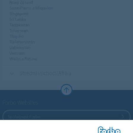
Nový Zéland
Saint-Pierre a Miquelon
Singapore
Srí Lanka
Tádžikistán
Tchaj-wan
Thajsko
Turkmenistán
Uzbekistán
Vietnam
Wallis a Futuna
Strední východ/Afrika
Forbo Websites
Společnost Forbo