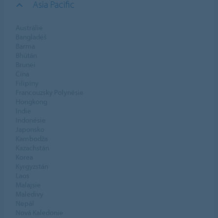
Asia Pacific
Austrálie
Bangladéš
Barma
Bhútán
Brunei
Čína
Filipíny
Francouzsky Polynésie
Hongkong
Indie
Indonésie
Japonsko
Kambodža
Kazachstán
Korea
Kyrgyzstán
Laos
Malajsie
Maledivy
Nepál
Nová Kaledonie