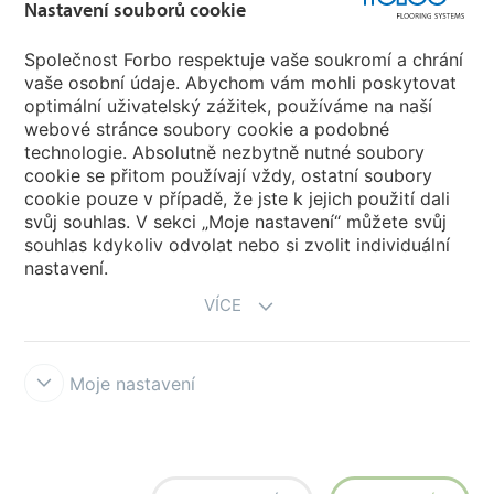
Forbo Flooring Systems
Nastavení souborů cookie
Společnost Forbo respektuje vaše soukromí a chrání
Forbo Movement Systems
vaše osobní údaje. Abychom vám mohli poskytovat
optimální uživatelský zážitek, používáme na naší
webové stránce soubory cookie a podobné
technologie. Absolutně nezbytně nutné soubory
Pobočky
cookie se přitom používají vždy, ostatní soubory
cookie pouze v případě, že jste k jejich použití dali
Vyberte svou zemi
svůj souhlas. V sekci „Moje nastavení“ můžete svůj
souhlas kdykoliv odvolat nebo si zvolit individuální
nastavení.
VÍCE
Moje nastavení
Prohlášení a podmínky užívání
Prohlášení o ochraně osobních údajů
Cookies
Forbo Integrity Line
Nastavení souborů cookie