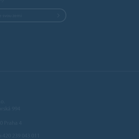
e svou zemi
.o.
rská 994
0 Praha 4
+420 239 043 011