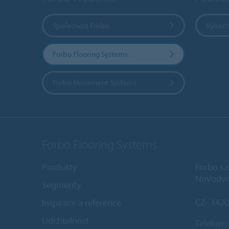
Společnost Forbo
Vybert
Forbo Flooring Systems
Forbo Movement Systems
Forbo Flooring Systems
Produkty
Forbo s.r
Novodvo
Segmenty
CZ- 1420
Inspirace a reference
Udržitelnost
Telefon: