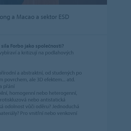
kong a Macao a sektor ESD
 síla Forbo jako společnosti?
vybíraví a kritizují na podlahových
přírodní a abstraktní, od studených po
m povrchem, ale 3D efektem... atd.
a přání
bilní, homogenní nebo heterogenní,
rotiskluzová nebo antistatická
oká odolnost vůči oděru? Jednoduchá
ateriály? Pro vnitřní nebo venkovní