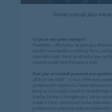
Daniel pracuje jako mana
Co je na vaší práci nejlepší?
Flexibilita – díky tomu, že pracuji z domov
vyvážit svou kariéru a rodinný život, což by
naše děti malé. Navíc je výhodné pro rych
(časový rozdíl mezi Evropou a Asií).
Proč jste se rozhodl pracovat pro společ
„Bůh to tak chtěl“ – v roce 1998 jsem omy
podlahových systémů a Forbo byla první 
která se mi usadila v mysli (v té době byl
značky Sarlino v Hongkongu). Jak se má kar
4 roky v Číně), společnost Forbo byla stále s
podlahovém průmyslu stále komplexnější s