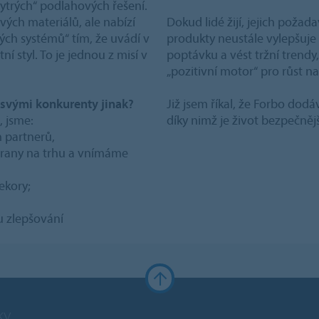
ytrých“ podlahových řešení.
vých materiálů, ale nabízí
Dokud lidé žijí, jejich poža
vých systémů“ tím, že uvádí v
produkty neustále vylepšuje a 
ní styl. To je jednou z misí v
poptávku a vést tržní trendy, 
„pozitivní motor“ pro růst n
 svými konkurenty jinak?
Již jsem říkal, že Forbo dod
, jsme:
díky nimž je život bezpečnějš
 partnerů,
trany na trhu a vnímáme
ekory;
u zlepšování
ky