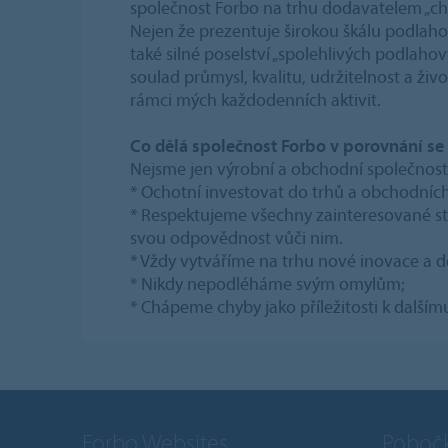
společnost Forbo na trhu dodavatelem „ch
Nejen že prezentuje širokou škálu podlaho
také silné poselství „spolehlivých podlaho
soulad průmysl, kvalitu, udržitelnost a život
rámci mých každodenních aktivit.
Co dělá společnost Forbo v porovnání se
Nejsme jen výrobní a obchodní společnost
* Ochotní investovat do trhů a obchodních
* Respektujeme všechny zainteresované s
svou odpovědnost vůči nim.
* Vždy vytváříme na trhu nové inovace a d
* Nikdy nepodléháme svým omylům;
* Chápeme chyby jako příležitosti k dalším
Forbo Websites
Poboč