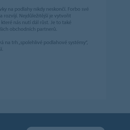
davky na podlahy nikdy neskončí. Forbo své
rozvíjí. Nejdůležitější je vytvořit
které nás nutí dál růst. Je to také
ašich obchodních partnerů.
ává na trh „spolehlivé podlahové systémy“,
í.