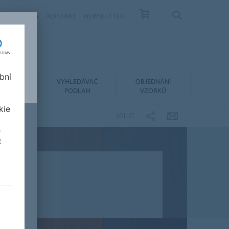
ÁS
KARIÉRA
KONTAKT
NEWSLETTER
bní
LACE A
VYHLEDÁVAČ
OBJEDNÁNÍ
RŽBA
PODLAH
VZORKŮ
kie
SDÍLET
e
t