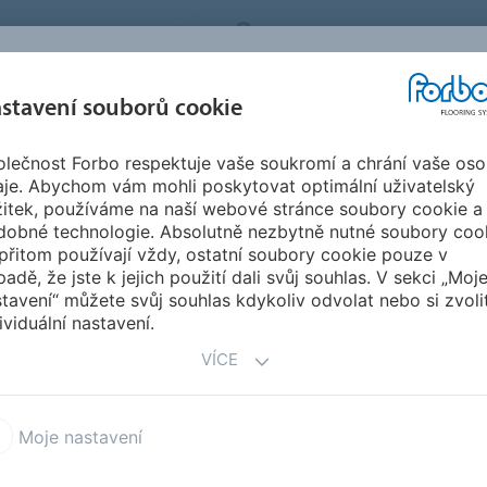
BO FLOORING SYSTEMS
CZECH REPUBLIC
O N
stavení souborů cookie
lečnost Forbo respektuje vaše soukromí a chrání vaše oso
SPIRACE A
STAHOVÁNÍ
INSTA
UDRŽITELNOST
aje. Abychom vám mohli poskytovat optimální uživatelský
EFERENCE
DOKUMENTŮ
ÚD
žitek, používáme na naší webové stránce soubory cookie a
dobné technologie. Absolutně nezbytně nutné soubory coo
iel
přitom používají vždy, ostatní soubory cookie pouze v
padě, že jste k jejich použití dali svůj souhlas. V sekci „Moj
tavení“ můžete svůj souhlas kdykoliv odvolat nebo si zvoli
ividuální nastavení.
VÍCE
ám za sebou tu nejsilnější týmovou zálohu!!!“
Moje nastavení