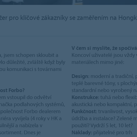
žer pro klíčové zákazníky se zaměřením na Hong
V čem si myslíte, že spočívá
a, jsem schopen skloubit a
Koncoví uživatelé jsou vždy 
lo důležité, zvláště když byly
materiálech mimo jiné:
lou komunikaci s továrnami
Design:
moderní a tradiční, 
teplé barevné tóny, s plochý
nost Forbo?
standardní nebo vyrobený n
lem vstoupil do odvětví
Konstrukce:
tuhá nebo flexi
značka podlahových systémů,
akustická nebo kompaktní, p
a společnost Forbo dealerem
Funkčnost:
trvanlivost, vys
iéra vyvíjela (4 roky v HK a
údržba a instalace? Zelené m
ilnější a nabízela v
použití? Vydrží 5 let, 10 let?
ortiment. Dnes je
Náklady:
přijatelné pro trh