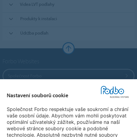
Videa LVT podlahy
Produkty k instalaci
Údržba podlah
Forbo Websites
Společnost Forbo
Forbo Flooring Systems
Nastavení souborů cookie
Společnost Forbo respektuje vaše soukromí a chrání
Forbo Movement Systems
vaše osobní údaje. Abychom vám mohli poskytovat
optimální uživatelský zážitek, používáme na naší
webové stránce soubory cookie a podobné
technologie. Absolutně nezbytně nutné soubory