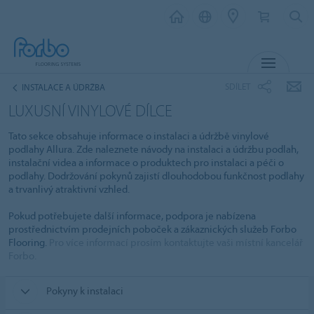
MENU
SDÍLET
INSTALACE A ÚDRŽBA
LUXUSNÍ VINYLOVÉ DÍLCE
Tato sekce obsahuje informace o instalaci a údržbě vinylové
podlahy Allura. Zde naleznete návody na instalaci a údržbu podlah,
instalační videa a informace o produktech pro instalaci a péči o
podlahy. Dodržování pokynů zajistí dlouhodobou funkčnost podlahy
a trvanlivý atraktivní vzhled.
Pokud potřebujete další informace, podpora je nabízena
prostřednictvím prodejních poboček a zákaznických služeb Forbo
Flooring.
Pro více informací prosím kontaktujte vaši místní kancelář
Forbo.
Pokyny k instalaci