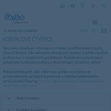
MENU
SDÍLET
INSTALACE A ÚDRŽBA
KOBERCOVÉ ČTVERCE
Tato sekce obsahuje informace o instalaci a údržbě kobercových
čtverců Tessera. Zde naleznete návody pro instalaci a údržbu podlah
a informace o instalačních produktech. Dodržování pokynů zajistí
celoživotní funkčnost podlahy a dlouhotrvající atraktivní vzhled.
Pokud potřebujete další informace, podpora je nabízena
prostřednictvím prodejních poboček a oddělení zákaznického
servisu Forbo Flooring.
Pro více informací prosím kontaktujte vaši
místní kancelář Forbo.
Rady k instalaci
Produkty k instalaci