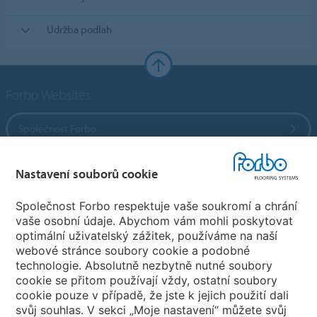
Údržba podlah
Forbo Websites
Společnost Forbo
Forbo Flooring Systems
Nastavení souborů cookie
Společnost Forbo respektuje vaše soukromí a chrání
Forbo Movement Systems
vaše osobní údaje. Abychom vám mohli poskytovat
optimální uživatelský zážitek, používáme na naší
webové stránce soubory cookie a podobné
technologie. Absolutně nezbytně nutné soubory
Pobočky
cookie se přitom používají vždy, ostatní soubory
cookie pouze v případě, že jste k jejich použití dali
Vyberte svou zemi
svůj souhlas. V sekci „Moje nastavení“ můžete svůj