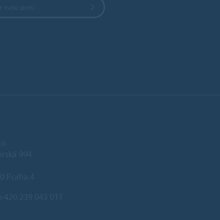
e svou zemi
.o.
rská 994
0 Praha 4
+420 239 043 011