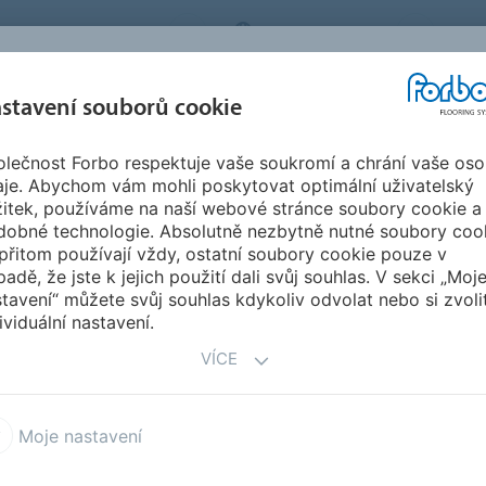
BO FLOORING SYSTEMS
CZECH REPUBLIC
O N
stavení souborů cookie
lečnost Forbo respektuje vaše soukromí a chrání vaše oso
SPIRACE A
STAHOVÁNÍ
INSTA
UDRŽITELNOST
aje. Abychom vám mohli poskytovat optimální uživatelský
EFERENCE
DOKUMENTŮ
ÚD
žitek, používáme na naší webové stránce soubory cookie a
dobné technologie. Absolutně nezbytně nutné soubory coo
přitom používají vždy, ostatní soubory cookie pouze v
padě, že jste k jejich použití dali svůj souhlas. V sekci „Moj
tavení“ můžete svůj souhlas kdykoliv odvolat nebo si zvoli
ividuální nastavení.
VÍCE
NAJÍT ZEMI
NAJ
SE
Moje nastavení
nsko
Denní péče Allegra Zürich,
B