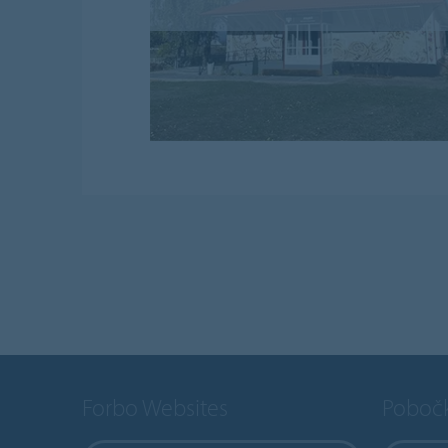
Forbo Websites
Poboč