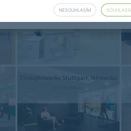
Švýcarsko
NESOUHLASÍM
SOUHLASÍ
VÍCE INFORMACÍ
Thoughtworks Stuttgart, Německo
VÍCE INFORMACÍ