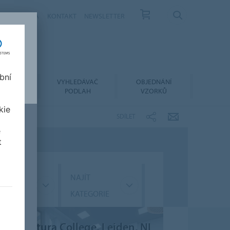
ÁS
KARIÉRA
KONTAKT
NEWSLETTER
bní
LACE A
VYHLEDÁVAČ
OBJEDNÁNÍ
RŽBA
PODLAH
VZORKŮ
kie
SDÍLET
e
t
ÍT
NAJÍT
GMENT
KATEGORIE
onaventura College, Leiden, NL