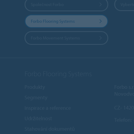
Společnost Forbo
Vybert
Forbo Flooring Systems
Forbo Movement Systems
Forbo Flooring Systems
Produkty
Forbo s.r
Novodvo
Segmenty
CZ- 1420
Inspirace a reference
Udržitelnost
Telefon:
Stahování dokumentů