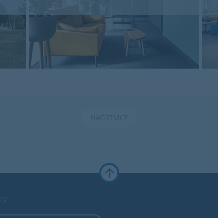
NAČÍST VÍCE
ky