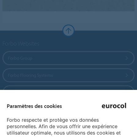
Forbo Websites
Forbo Group
Forbo Flooring Systems
Forbo Movement Systems
Paramètres des cookies
Pages de langue
Forbo respecte et protège vos données
personnelles. Afin de vous offrir une expérience
utilisateur optimale, nous utilisons des cookies et
Choisissez votre langue