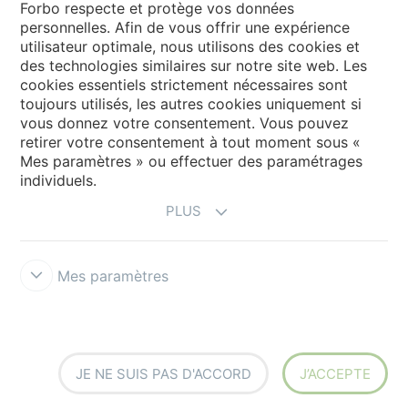
Pages de langue
Forbo respecte et protège vos données
personnelles. Afin de vous offrir une expérience
utilisateur optimale, nous utilisons des cookies et
Choisissez votre langue
des technologies similaires sur notre site web. Les
cookies essentiels strictement nécessaires sont
toujours utilisés, les autres cookies uniquement si
My Forbo
vous donnez votre consentement. Vous pouvez
retirer votre consentement à tout moment sous «
Inspiration et références
Mes paramètres » ou effectuer des paramétrages
individuels.
PLUS
Mes paramètres
Terms & Conditions
Privacy
Politique cookies
Forbo Integrity Line
Paramètres des cookies
JE NE SUIS PAS D'ACCORD
J’ACCEPTE
the strong connection