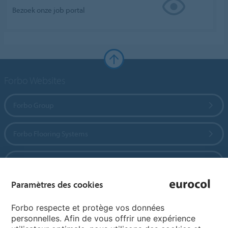
Bezoek onze job portal
Forbo Websites
Forbo Group
Forbo Flooring Systems
Forbo Movement Systems
Paramètres des cookies
Pages de langue
Forbo respecte et protège vos données
personnelles. Afin de vous offrir une expérience