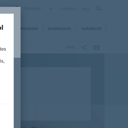
FRANÇAIS
CONTACT
FAQ
ET
EUROVISION
DOWNLOADS
DURABILITÉ
S
SHARE
des
és,