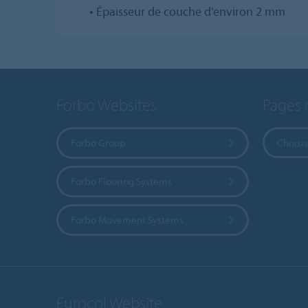
•
Épaisseur de couche d'environ 2 mm
Forbo Websites
Pages 
Forbo Group
Choisis
Forbo Flooring Systems
Forbo Movement Systems
Eurocol Website