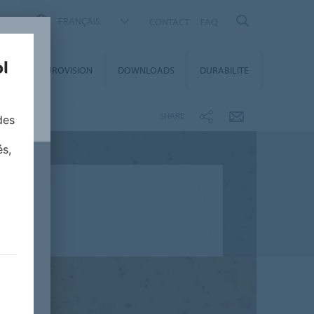
FRANÇAIS
CONTACT
FAQ
ET
EUROVISION
DOWNLOADS
DURABILITÉ
S
SHARE
des
és,