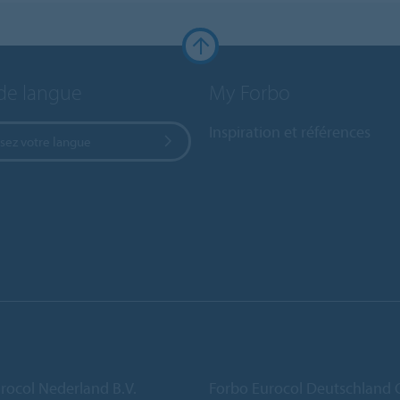
de langue
My Forbo
Inspiration et références
sez votre langue
rocol Nederland B.V.
Forbo Eurocol Deutschlan