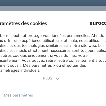
INSPIRATION 
ramètres des cookies
SUR NOUS
PRODUITS
SERVICES
RÉFÉRENCE
bo respecte et protège vos données personnelles. Afin de
iquidDesign
Couleurs de LiquidDesign
Sand
s offrir une expérience utilisateur optimale, nous utilisons 
kies et des technologies similaires sur notre site web. Les
kies essentiels strictement nécessaires sont toujours utilis
 autres cookies uniquement si vous donnez votre
sentement. Vous pouvez retirer votre consentement à tout
ment sous « Mes paramètres » ou effectuer des
amétrages individuels.
PLUS
Mes paramètres