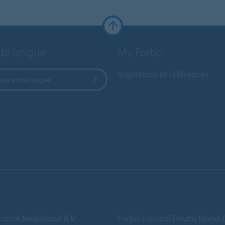
de langue
My Forbo
Inspiration et références
sez votre langue
rocol Nederland B.V.
Forbo Eurocol Deutschlan