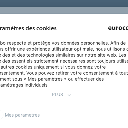
INSPIRATION 
ramètres des cookies
SUR NOUS
PRODUITS
SERVICES
RÉFÉRENCE
bo respecte et protège vos données personnelles. Afin de
iquidDesign
Couleurs de LiquidDesign
Olive
s offrir une expérience utilisateur optimale, nous utilisons 
kies et des technologies similaires sur notre site web. Les
kies essentiels strictement nécessaires sont toujours utilis
 autres cookies uniquement si vous donnez votre
sentement. Vous pouvez retirer votre consentement à tout
ment sous « Mes paramètres » ou effectuer des
amétrages individuels.
PLUS
Mes paramètres