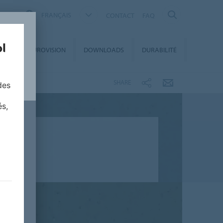
FRANÇAIS
CONTACT
FAQ
ET
EUROVISION
DOWNLOADS
DURABILITÉ
S
SHARE
des
és,