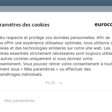
INSPIRATION 
ramètres des cookies
SUR NOUS
PRODUITS
SERVICES
RÉFÉRENCE
bo respecte et protège vos données personnelles. Afin de
iquidDesign
Couleurs de LiquidDesign
Lead
s offrir une expérience utilisateur optimale, nous utilisons 
kies et des technologies similaires sur notre site web. Les
kies essentiels strictement nécessaires sont toujours utilis
 autres cookies uniquement si vous donnez votre
sentement. Vous pouvez retirer votre consentement à tout
ment sous « Mes paramètres » ou effectuer des
amétrages individuels.
PLUS
Mes paramètres