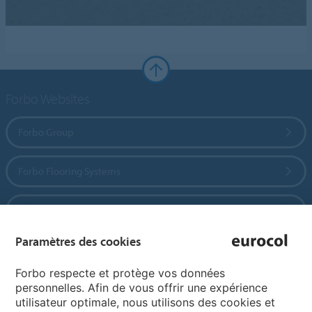
Forbo Websites
Forbo Group
Forbo Flooring Systems
Forbo Movement Systems
Paramètres des cookies
Pages de langue
Forbo respecte et protège vos données
personnelles. Afin de vous offrir une expérience
utilisateur optimale, nous utilisons des cookies et
Choisissez votre langue