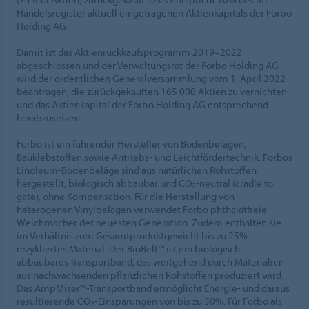
Handelsregister aktuell eingetragenen Aktienkapitals der Forbo
Holding AG.
Damit ist das Aktienrückkaufsprogramm 2019–2022
abgeschlossen und der Verwaltungsrat der Forbo Holding AG
wird der ordentlichen Generalversammlung vom 1. April 2022
beantragen, die zurückgekauften 165 000 Aktien zu vernichten
und das Aktienkapital der Forbo Holding AG entsprechend
herabzusetzen.
Forbo ist ein führender Hersteller von Bodenbelägen,
Bauklebstoffen sowie Antriebs- und Leichtfördertechnik. Forbos
Linoleum-Bodenbeläge sind aus natürlichen Rohstoffen
hergestellt, biologisch abbaubar und CO
-neutral (cradle to
2
gate), ohne Kompensation. Für die Herstellung von
heterogenen Vinylbelägen verwendet Forbo phthalatfreie
Weichmacher der neuesten Generation. Zudem enthalten sie
im Verhältnis zum Gesamtproduktgewicht bis zu 25%
rezykliertes Material. Der BioBelt™ ist ein biologisch
abbaubares Transportband, das weitgehend durch Materialien
aus nachwachsenden pflanzlichen Rohstoffen produziert wird.
Das AmpMiser™-Transportband ermöglicht Energie- und daraus
resultierende CO
-Einsparungen von bis zu 50%. Für Forbo als
2