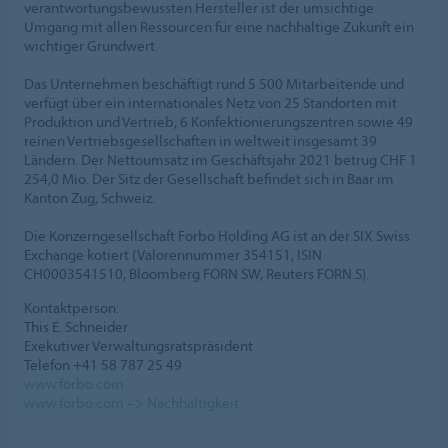
verantwortungsbewussten Hersteller ist der umsichtige
Umgang mit allen Ressourcen für eine nachhaltige Zukunft ein
wichtiger Grundwert.
Das Unternehmen beschäftigt rund 5 500 Mitarbeitende und
verfügt über ein internationales Netz von 25 Standorten mit
Produktion und Vertrieb, 6 Konfektionierungszentren sowie 49
reinen Vertriebsgesellschaften in weltweit insgesamt 39
Ländern. Der Nettoumsatz im Geschäftsjahr 2021 betrug CHF 1
254,0 Mio. Der Sitz der Gesellschaft befindet sich in Baar im
Kanton Zug, Schweiz.
Die Konzerngesellschaft Forbo Holding AG ist an der SIX Swiss
Exchange kotiert (Valorennummer 354151, ISIN
CH0003541510, Bloomberg FORN SW, Reuters FORN.S).
Kontaktperson:
This E. Schneider
Exekutiver Verwaltungsratspräsident
Telefon +41 58 787 25 49
www.forbo.com
www.forbo.com –> Nachhaltigkeit